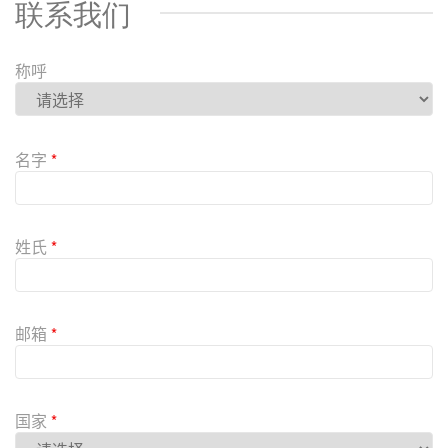
联系我们
称呼
P
l
名字
*
e
a
s
e
姓氏
*
l
e
a
v
邮箱
*
e
t
h
i
国家
*
s