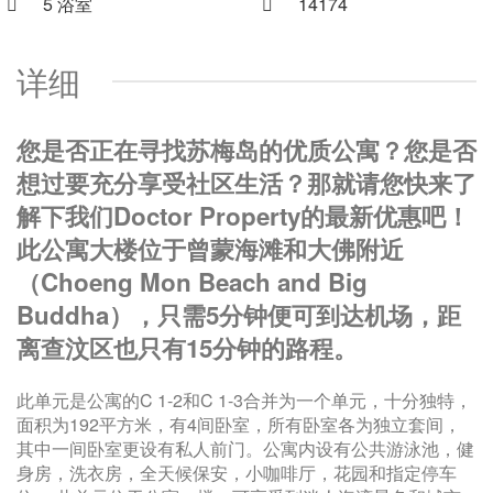
5 浴室
14174
详细
您是否正在寻找苏梅岛的优质公寓？您是否
想过要充分享受社区生活？那就请您快来了
解下我们
Doctor Property
的最新优惠吧！
此公寓大楼位于曾蒙海滩和大佛附近
（
Choeng Mon Beach and Big
Buddha
），只需
5
分钟便可到达机场，距
离查汶区也只有
15
分钟的路程。
此单元是公寓的C 1-2和C 1-3合并为一个单元，十分独特，
面积为192平方米，有4间卧室，所有卧室各为独立套间，
其中一间卧室更设有私人前门。公寓内设有公共游泳池，健
身房，洗衣房，全天候保安，小咖啡厅，花园和指定停车