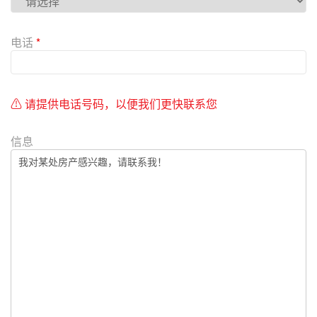
f
i
e
电话
*
l
d
e
m
⚠ 请提供电话号码，以便我们更快联系您
p
t
信息
y
.