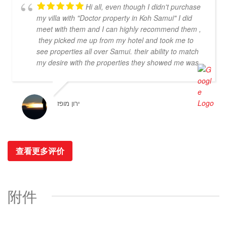
Hi all, even though I didn't purchase
my villa with "Doctor property in Koh Samui" I did
meet with them and I can highly recommend them ,
see properties all over Samui. their ability to match
my desire with the properties they showed me was
very good. Sebastian and Cherry are very nice real
estate agents they didn't push me and was kind
enough and honest to enlight me with the
ירון מופז
advantage and disadvantage of every property they
had show me. I highly recommend them and I hope
that we can do business in the future
查看更多评价
附件