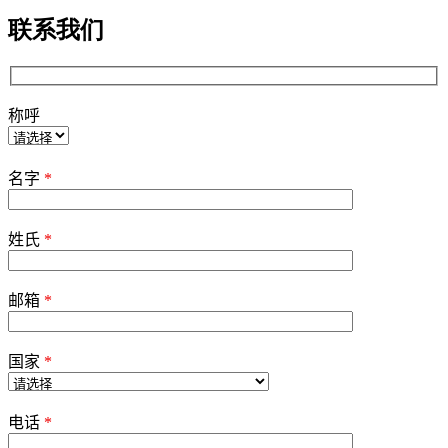
联系我们
称呼
Please
leave
名字
*
this
field
empty.
姓氏
*
邮箱
*
国家
*
电话
*