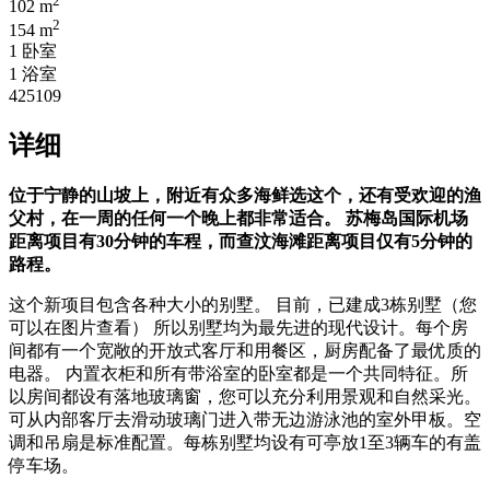
2
102 m
2
154 m
1 卧室
1 浴室
425109
详细
位于宁静的山坡上，附近有众多海鲜选这个，还有受欢迎的渔
父村，在一周的任何一个晚上都非常适合。 苏梅岛国际机场
距离项目有30分钟的车程，而查汶海滩距离项目仅有5分钟的
路程。
这个新项目包含各种大小的别墅。 目前，已建成3栋别墅（您
可以在图片查看） 所以别墅均为最先进的现代设计。每个房
间都有一个宽敞的开放式客厅和用餐区，厨房配备了最优质的
电器。 内置衣柜和所有带浴室的卧室都是一个共同特征。所
以房间都设有落地玻璃窗，您可以充分利用景观和自然采光。
可从内部客厅去滑动玻璃门进入带无边游泳池的室外甲板。空
调和吊扇是标准配置。每栋别墅均设有可亭放1至3辆车的有盖
停车场。