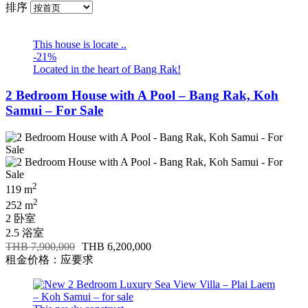
排序
This house is locate ..
-21%
Located in the heart of Bang Rak!
2 Bedroom House with A Pool – Bang Rak, Koh
Samui – For Sale
2
119 m
2
252 m
2 卧室
2.5 浴室
THB 7,900,000
THB 6,200,000
租金价格：应要求