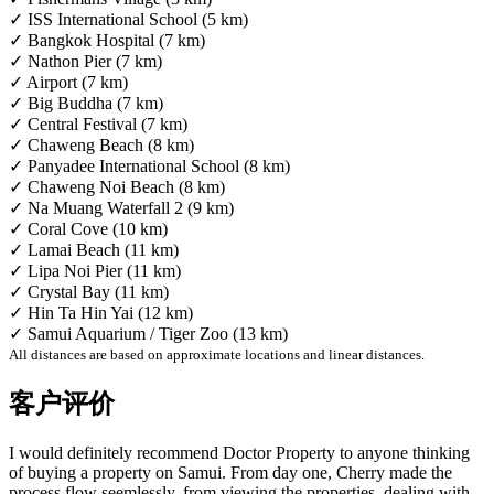
✓ ISS International School (5 km)
✓ Bangkok Hospital (7 km)
✓ Nathon Pier (7 km)
✓ Airport (7 km)
✓ Big Buddha (7 km)
✓ Central Festival (7 km)
✓ Chaweng Beach (8 km)
✓ Panyadee International School (8 km)
✓ Chaweng Noi Beach (8 km)
✓ Na Muang Waterfall 2 (9 km)
✓ Coral Cove (10 km)
✓ Lamai Beach (11 km)
✓ Lipa Noi Pier (11 km)
✓ Crystal Bay (11 km)
✓ Hin Ta Hin Yai (12 km)
✓ Samui Aquarium / Tiger Zoo (13 km)
All distances are based on approximate locations and linear distances.
客户评价
I would definitely recommend Doctor Property to anyone thinking
of buying a property on Samui. From day one, Cherry made the
process flow seemlessly, from viewing the properties, dealing with