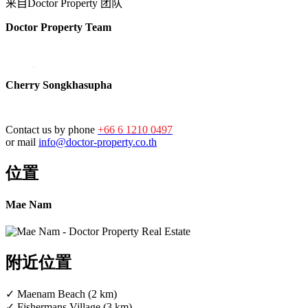
来自Doctor Property 团队
Doctor Property Team
Cherry Songkhasupha
Contact us by phone
+66 6 1210 0497
or mail
info@doctor-property.co.th
位置
Mae Nam
附近位置
✓ Maenam Beach (2 km)
✓ Fishermans Village (3 km)