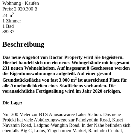
Wohnung · Kaufen
Preis:
2.020.300 ฿
2
23 m
1 Zimmer
1 Bad
88237
Beschreibung
Das neue Angebot von Doctor-Property wird Sie begeistern.
Hierbei handelt sich um ein neues Wohngebäude mit insgesamt
231 neuen Wohneinheiten. Auf insgesamt 8 Geschossen werden
die Eigentumswohnungen aufgeteilt. Auf einer gesamt
2
Grundstücksfläche von fast 3.000 m
ist ausreichend Platz für
alle Annehmlichkeiten eines Stadtlebens vorhanden. Die
voraussichtliche Fertigstellung wird im Jahr 2020 erfolgen.
Die Lage:
Nur 300 Meter zur BTS Anusaowaree Laksi Station. Das neue
Projekt hat viele Abkürzungswege zur Paholyothin Road, Kaset
Navamin Road, Ladprao-Wanghin Road. In der Nähe befinden sich
ebenfalls Big C, Lotus, Yingcharoen Market, Ramindra Central,