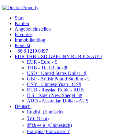
Start
Kaufen
Angebot einstellen
Favorites
Immobilienblog
Kontakt
+66 6 1210 0497
EUR
THB
USD
GBP
CNY
RUB
ILS
AUD
EUR - Euro - €
THB - Thai Baht - ฿
USD - United States Dollar - $
GBP - British Pound Sterling - £
CNY - Chinese Yuan - CN¥
RUB - Russian Ruble - RUB
ILS - Israeli New Sheqel - ₪
AUD - Australian Dollar - AU$
Deutsch
English
(
Englisch
)
ไทย
(
Thai
)
简体中文
(
Chinesisch
)
Français
(
Französisch
)