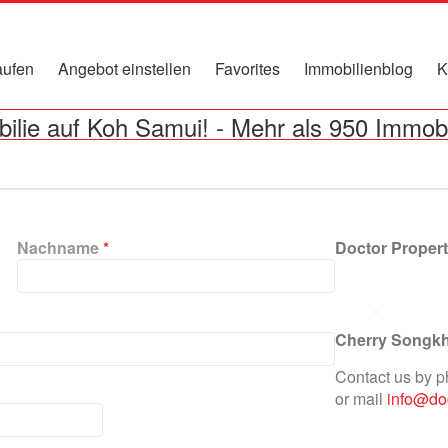
ufen
Angebot einstellen
Favorites
Immobilienblog
K
ilie auf Koh Samui!
-
Mehr als 950 Immobi
Nachname
*
Doctor Proper
Cherry Songk
Contact us by 
or mail
info@doc