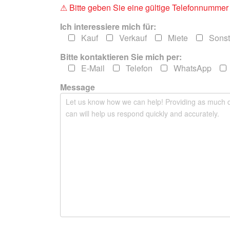
s
⚠ Bitte geben Sie eine gültige Telefonnummer e
s
Ich interessiere mich für:
e
Kauf
Verkauf
Miete
Sonst
d
i
Bitte kontaktieren Sie mich per:
e
E-Mail
Telefon
WhatsApp
s
e
Message
s
F
e
l
d
l
e
e
r
.