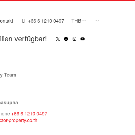
ontakt
+66 6 1210 0497
THB
X
Facebook
Instagram
YouTube
lien verfügbar!
ty Team
hasupha
phone
+66 6 1210 0497
tor-property.co.th