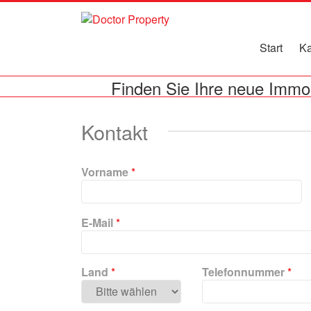
Start
Ka
Finden Sie Ihre neue Immob
Kontakt
Vorname
*
B
E-Mail
*
i
t
t
Land
*
Telefonnummer
*
e
l
a