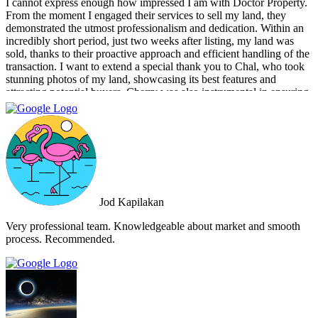
I cannot express enough how impressed I am with Doctor Property.
From the moment I engaged their services to sell my land, they
demonstrated the utmost professionalism and dedication. Within an
incredibly short period, just two weeks after listing, my land was
sold, thanks to their proactive approach and efficient handling of the
transaction. I want to extend a special thank you to Chal, who took
stunning photos of my land, showcasing its best features and
attracting potential buyers. Cherry was also instrumental in ensuring
that the deal went through smoothly, providing invaluable support
and guidance every step of the way. What sets Doctor Property Real
Estate apart is their commitment to honesty and transparency.
Throughout the entire process, I felt well-informed and confident in
their abilities. Their team's attention to detail and personalized
approach made the selling experience stress-free and enjoyable. I
highly recommend Doctor Property Real Estate to anyone looking
for a real estate agency that goes above and beyond to deliver
Jod Kapilakan
outstanding results. Their professionalism, expertise, and exceptional
service make them the perfect choice for all your real estate needs.
Very professional team. Knowledgeable about market and smooth
process. Recommended.