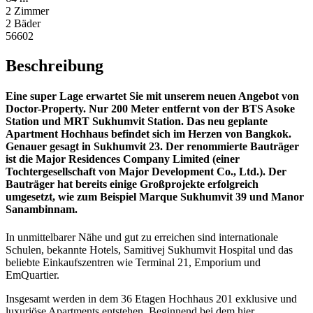
2 Zimmer
2 Bäder
56602
Beschreibung
Eine super Lage erwartet Sie mit unserem neuen Angebot von
Doctor-Property. Nur 200 Meter entfernt von der BTS Asoke
Station und MRT Sukhumvit Station. Das neu geplante
Apartment Hochhaus befindet sich im Herzen von Bangkok.
Genauer gesagt in Sukhumvit 23. Der renommierte Bauträger
ist die Major Residences Company Limited (einer
Tochtergesellschaft von Major Development Co., Ltd.). Der
Bauträger hat bereits einige Großprojekte erfolgreich
umgesetzt, wie zum Beispiel Marque Sukhumvit 39 und Manor
Sanambinnam.
In unmittelbarer Nähe und gut zu erreichen sind internationale
Schulen, bekannte Hotels, Samitivej Sukhumvit Hospital und das
beliebte Einkaufszentren wie Terminal 21, Emporium und
EmQuartier.
Insgesamt werden in dem 36 Etagen Hochhaus 201 exklusive und
luxuriöse Apartments entstehen. Beginnend bei dem hier