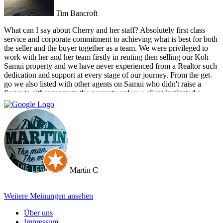
Tim Bancroft
What can I say about Cherry and her staff? Absolutely first class
service and corporate commitment to achieving what is best for both
the seller and the buyer together as a team. We were privileged to
work with her and her team firstly in renting then selling our Koh
Samui property and we have never experienced from a Realtor such
dedication and support at every stage of our journey. From the get-
go we also listed with other agents on Samui who didn't raise a
finger to either promote the property unless a client instigated a
viewing. Dr Property from the start was on our side and we felt part
of a team. They constantly reviewed marketing, photography and
even made regular visits to the property to suggest changes that may
broaden the appeal to wider markets. Our advice, if you want
promotion not just commission taking, go directly to Cherry and
thank me later.
Martin C
Weitere Meinungen ansehen
Über uns
Impressum