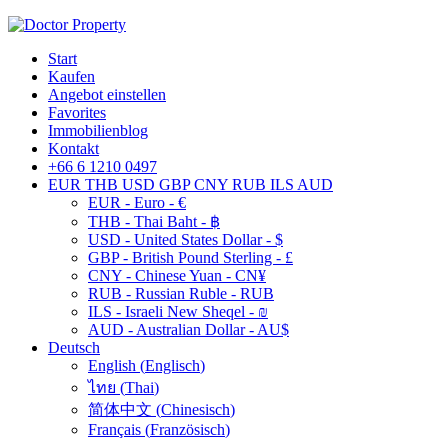
Start
Kaufen
Angebot einstellen
Favorites
Immobilienblog
Kontakt
+66 6 1210 0497
EUR
THB
USD
GBP
CNY
RUB
ILS
AUD
EUR - Euro - €
THB - Thai Baht - ฿
USD - United States Dollar - $
GBP - British Pound Sterling - £
CNY - Chinese Yuan - CN¥
RUB - Russian Ruble - RUB
ILS - Israeli New Sheqel - ₪
AUD - Australian Dollar - AU$
Deutsch
English
(
Englisch
)
ไทย
(
Thai
)
简体中文
(
Chinesisch
)
Français
(
Französisch
)