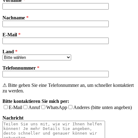
Vorname
*
Bitte
Nachname
*
lasse
dieses
Feld
E-Mail
leer.
*
Land
*
Telefonnummer
*
⚠ Bitte geben Sie eine Telefonnummer an, um schneller kontaktiert
zu werden.
Bitte kontaktieren Sie mich per:
E-Mail
Anruf
WhatsApp
Anderes (bitte unten angeben)
Nachricht