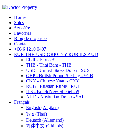
Home
Sales
Set offre
Favorites
Blog de propriété
Contact
+66 6 1210 0497
EUR
THB
USD
GBP
CNY
RUB
ILS
AUD
EUR - Euro - €
THB - Thai Baht - THB
USD - United States Dollar - $US
GBP - British Pound Sterling - £GB
CNY - Chinese Yuan - CNY
RUB - Russian Ruble - RUB
ILS - Israeli New Sheqel - ₪
AUD - Australian Dollar - $AU
Français
English
(
Anglais
)
ไทย
(
Thaï
)
Deutsch
(
Allemand
)
简体中文
(
Chinois
)