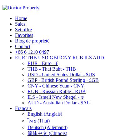
Home
Sales
Set offre
Favorites
Blog de propriété
Contact
+66 6 1210 0497
EUR
THB
USD
GBP
CNY
RUB
ILS
AUD
EUR - Euro - €
THB - Thai Baht - THB
USD - United States Dollar - $US
GBP - British Pound Sterling - £GB
CNY - Chinese Yuan - CNY
RUB - Russian Ruble - RUB
ILS - Israeli New Sheqel - ₪
AUD - Australian Dollar - $AU
Français
English
(
Anglais
)
ไทย
(
Thaï
)
Deutsch
(
Allemand
)
简体中文
(
Chinois
)