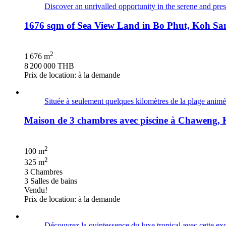
Discover an unrivalled opportunity in the serene and pr
1676 sqm of Sea View Land in Bo Phut, Koh Sa
2
1 676 m
8 200 000 THB
Prix de location: à la demande
Située à seulement quelques kilomètres de la plage animé
Maison de 3 chambres avec piscine à Chaweng,
2
100 m
2
325 m
3 Chambres
3 Salles de bains
Vendu!
Prix de location: à la demande
Découvrez la quintessence du luxe tropical avec cette exqu