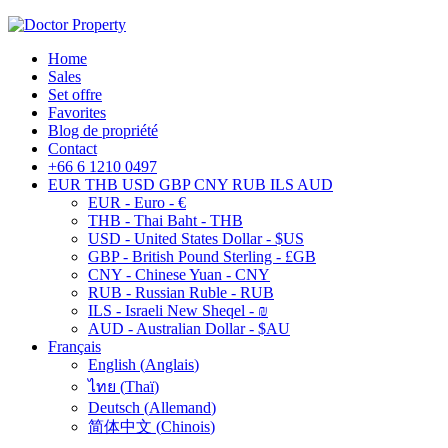
Home
Sales
Set offre
Favorites
Blog de propriété
Contact
+66 6 1210 0497
EUR
THB
USD
GBP
CNY
RUB
ILS
AUD
EUR - Euro - €
THB - Thai Baht - THB
USD - United States Dollar - $US
GBP - British Pound Sterling - £GB
CNY - Chinese Yuan - CNY
RUB - Russian Ruble - RUB
ILS - Israeli New Sheqel - ₪
AUD - Australian Dollar - $AU
Français
English
(
Anglais
)
ไทย
(
Thaï
)
Deutsch
(
Allemand
)
简体中文
(
Chinois
)