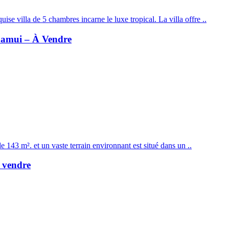
ise villa de 5 chambres incarne le luxe tropical. La villa offre ..
Samui – À Vendre
 143 m². et un vaste terrain environnant est situé dans un ..
 vendre