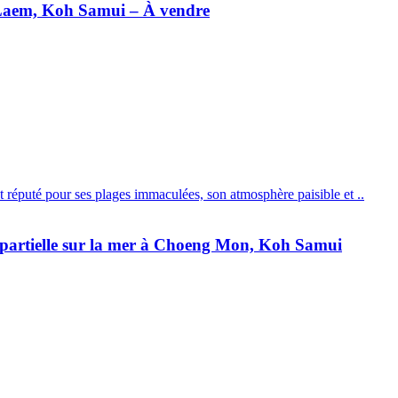
i Laem, Koh Samui – À vendre
 réputé pour ses plages immaculées, son atmosphère paisible et ..
 partielle sur la mer à Choeng Mon, Koh Samui