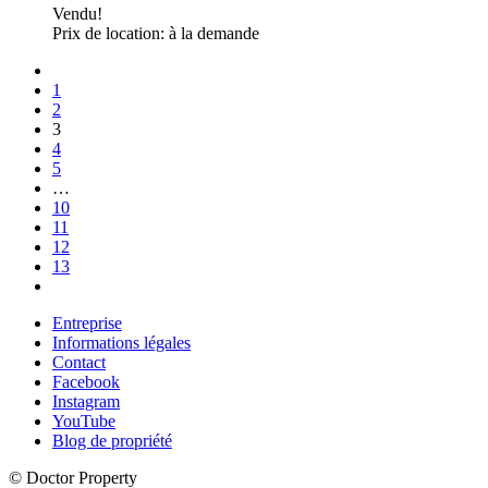
Vendu!
Prix de location: à la demande
1
2
3
4
5
…
10
11
12
13
Entreprise
Informations légales
Contact
Facebook
Instagram
YouTube
Blog de propriété
© Doctor Property