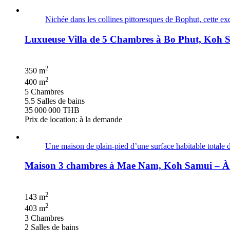
Nichée dans les collines pittoresques de Bophut, cette exqu
Luxueuse Villa de 5 Chambres à Bo Phut, Koh 
2
350 m
2
400 m
5 Chambres
5.5 Salles de bains
35 000 000 THB
Prix de location: à la demande
Une maison de plain-pied d’une surface habitable totale de
Maison 3 chambres à Mae Nam, Koh Samui – À
2
143 m
2
403 m
3 Chambres
2 Salles de bains