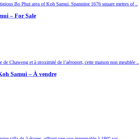
estigious Bo Phut area of Koh Samui. Spanning 1676 square metres of ..
mui – For Sale
e de Chaweng et à proximité de l’aéroport, cette maison non meublée ..
 Koh Samui – À vendre
ise villa de 3 étages, offrant une vue imprenable à 180° sur ..