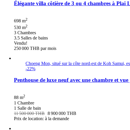
Élégante villa côtière de 3 ou 4 chambres à Pla
2
698 m
2
530 m
3 Chambres
3.5 Salles de bains
Vendu!
250 000 THB
par mois
Choeng Mon, situé sur la côte nord-est de Koh Samui, est
-22%
Penthouse de luxe neuf avec une chambre et vue
2
88 m
1 Chambre
1 Salle de bain
11 500 000 THB
8 900 000 THB
Prix de location: à la demande