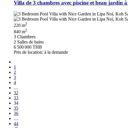
Villa de 3 chambres avec piscine et beau jardin
2
220 m
2
840 m
3 Chambres
2 Salles de bains
6 500 000 THB
Prix de location: à la demande
1
2
3
4
…
32
33
34
35
36
…
44