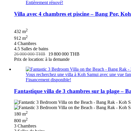
Entièrement rénové!
Villa avec 4 chambres et piscine – Bang Por, Ko
2
432 m
2
912 m
4 Chambres
4.5 Salles de bains
26 000 000 THB
19 800 000 THB
Prix de location: à la demande
Vous recherchez une villa à Koh Samui avec une vue fanta
Financement disponible!
Fantastique villa de 3 chambres sur la plage –
2
180 m
2
800 m
3 Chambres