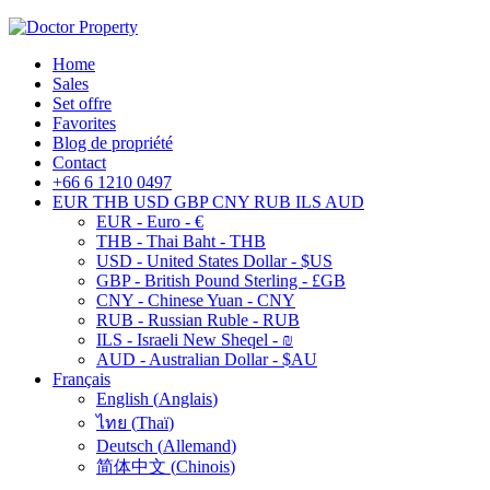
Home
Sales
Set offre
Favorites
Blog de propriété
Contact
+66 6 1210 0497
EUR
THB
USD
GBP
CNY
RUB
ILS
AUD
EUR - Euro - €
THB - Thai Baht - THB
USD - United States Dollar - $US
GBP - British Pound Sterling - £GB
CNY - Chinese Yuan - CNY
RUB - Russian Ruble - RUB
ILS - Israeli New Sheqel - ₪
AUD - Australian Dollar - $AU
Français
English
(
Anglais
)
ไทย
(
Thaï
)
Deutsch
(
Allemand
)
简体中文
(
Chinois
)