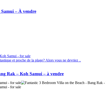
h Samui – À vendre
stique et proche de la plage? Alors vous ne devriez ..
 Bang Rak – Koh Samui – à vendre