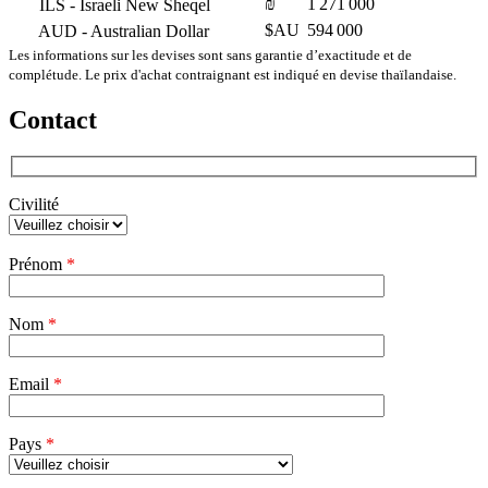
₪
1 271 000
ILS
- Israeli New Sheqel
$AU
594 000
AUD
- Australian Dollar
Les informations sur les devises sont sans garantie d’exactitude et de
complétude. Le prix d'achat contraignant est indiqué en devise thaïlandaise.
Contact
Civilité
Veuillez
Prénom
*
laisser
ce
champ
Nom
vide.
*
Email
*
Pays
*