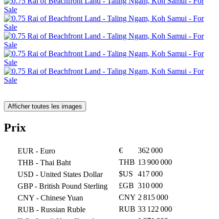
Afficher toutes les images
Prix
€
362 000
EUR
- Euro
THB
13 900 000
THB
- Thai Baht
$US
417 000
USD
- United States Dollar
£GB
310 000
GBP
- British Pound Sterling
CNY
2 815 000
CNY
- Chinese Yuan
RUB
33 122 000
RUB
- Russian Ruble