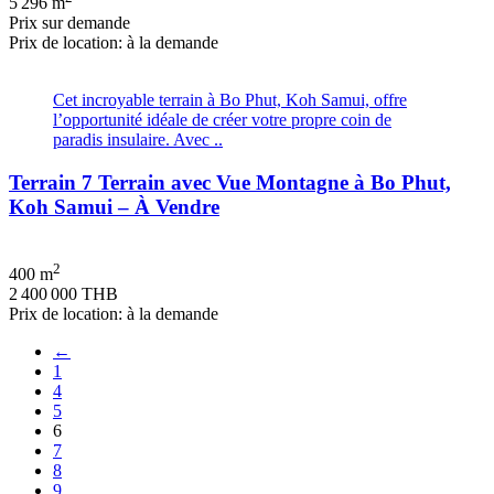
5 296 m
Prix ​​sur demande
Prix de location: à la demande
Cet incroyable terrain à Bo Phut, Koh Samui, offre
l’opportunité idéale de créer votre propre coin de
paradis insulaire. Avec ..
Terrain 7 Terrain avec Vue Montagne à Bo Phut,
Koh Samui – À Vendre
2
400 m
2 400 000 THB
Prix de location: à la demande
←
1
4
5
6
7
8
9