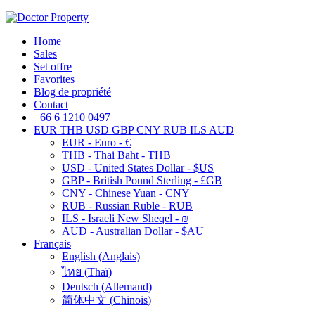
Home
Sales
Set offre
Favorites
Blog de propriété
Contact
+66 6 1210 0497
EUR
THB
USD
GBP
CNY
RUB
ILS
AUD
EUR - Euro - €
THB - Thai Baht - THB
USD - United States Dollar - $US
GBP - British Pound Sterling - £GB
CNY - Chinese Yuan - CNY
RUB - Russian Ruble - RUB
ILS - Israeli New Sheqel - ₪
AUD - Australian Dollar - $AU
Français
English
(
Anglais
)
ไทย
(
Thaï
)
Deutsch
(
Allemand
)
简体中文
(
Chinois
)