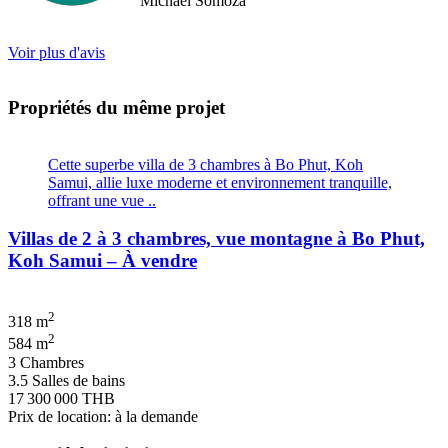
Michael Somoza
We were shocked that we would fly all the way there only to be
turned away and ignored when we arrived. The other agency set us
up with a personal friend who didn’t even work for the agency.
Voir plus d'avis
After this dismal experience with the two other agencies, we were
so happy to find Doctor Property.
Propriétés du même projet
Cette superbe villa de 3 chambres à Bo Phut, Koh
Samui, allie luxe moderne et environnement tranquille,
offrant une vue ..
Villas de 2 à 3 chambres, vue montagne à Bo Phut,
Koh Samui – À vendre
2
318 m
2
584 m
3 Chambres
3.5 Salles de bains
17 300 000 THB
Prix de location: à la demande