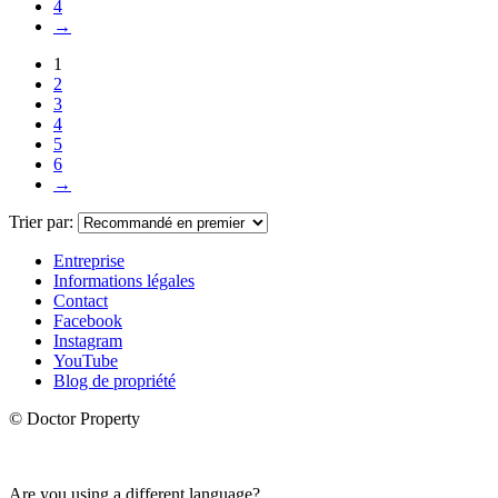
4
→
1
2
3
4
5
6
→
Trier par:
Entreprise
Informations légales
Contact
Facebook
Instagram
YouTube
Blog de propriété
© Doctor Property
Are you using a different language?