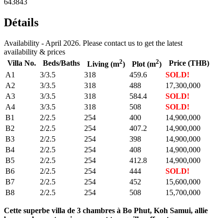
643843
Détails
Availability - April 2026. Please contact us to get the latest
availability & prices
2
2
Villa No.
Beds/Baths
Price (THB)
Living (m
)
Plot (m
)
A1
3/3.5
318
459.6
SOLD!
A2
3/3.5
318
488
17,300,000
A3
3/3.5
318
584.4
SOLD!
A4
3/3.5
318
508
SOLD!
B1
2/2.5
254
400
14,900,000
B2
2/2.5
254
407.2
14,900,000
B3
2/2.5
254
398
14,900,000
B4
2/2.5
254
408
14,900,000
B5
2/2.5
254
412.8
14,900,000
B6
2/2.5
254
444
SOLD!
B7
2/2.5
254
452
15,600,000
B8
2/2.5
254
508
15,700,000
Cette superbe villa de 3 chambres à Bo Phut, Koh Samui, allie