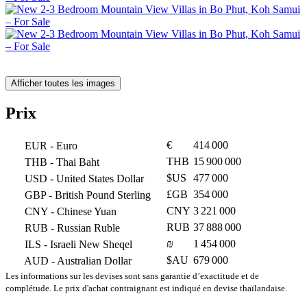
Afficher toutes les images
Prix
€
414 000
EUR
- Euro
THB
15 900 000
THB
- Thai Baht
$US
477 000
USD
- United States Dollar
£GB
354 000
GBP
- British Pound Sterling
CNY
3 221 000
CNY
- Chinese Yuan
RUB
37 888 000
RUB
- Russian Ruble
₪
1 454 000
ILS
- Israeli New Sheqel
$AU
679 000
AUD
- Australian Dollar
Les informations sur les devises sont sans garantie d’exactitude et de
complétude. Le prix d'achat contraignant est indiqué en devise thaïlandaise.