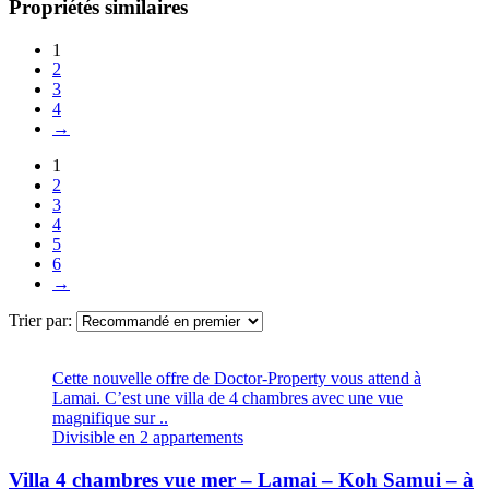
Propriétés similaires
1
2
3
4
→
1
2
3
4
5
6
→
Trier par:
Cette nouvelle offre de Doctor-Property vous attend à
Lamai. C’est une villa de 4 chambres avec une vue
magnifique sur ..
Divisible en 2 appartements
Villa 4 chambres vue mer – Lamai – Koh Samui – à