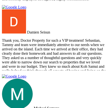
Damien Seisun
Thank you, Doctor Property for such a VIP treatment! Sebastian,
Tammy and team were immediately attentive to our needs when we
arrived on the island. Each time we arrived at their office, they had
clearly done their homework and had answers to all our questions.
They asked us a number of thoughtful questions and very quickly
were able to narrow down our search to properties that we loved
and were in our budget. They knew so much about Koh Samui and
really helped us think through all aspects of buying and living on the
island. They were tireless in their assistance and even picked us up
numerous times from our hotel to take us around to properties and
took us out to a beautiful lunch overlooking the island. If you are
looking for an intelligent, savvy, genuine set of people who truly
want to find the perfect house for you, I strongly suggest Doctor
Property. Note: the other two main agencies on the island we had
spoken to from the US and one of them totally blew us off when we
arrived on the island as they had other larger clients there at the time.