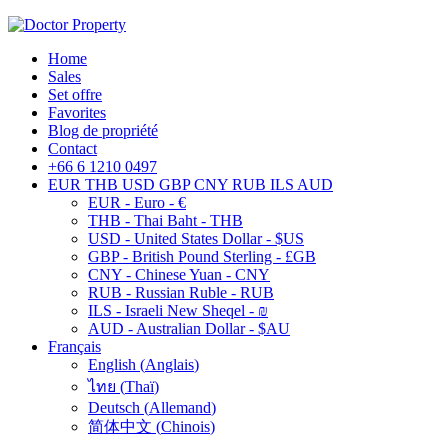
Home
Sales
Set offre
Favorites
Blog de propriété
Contact
+66 6 1210 0497
EUR
THB
USD
GBP
CNY
RUB
ILS
AUD
EUR - Euro - €
THB - Thai Baht - THB
USD - United States Dollar - $US
GBP - British Pound Sterling - £GB
CNY - Chinese Yuan - CNY
RUB - Russian Ruble - RUB
ILS - Israeli New Sheqel - ₪
AUD - Australian Dollar - $AU
Français
English
(
Anglais
)
ไทย
(
Thaï
)
Deutsch
(
Allemand
)
简体中文
(
Chinois
)