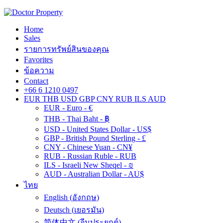
Home
Sales
รายการทรัพย์สินของคุณ
Favorites
ข้อความ
Contact
+66 6 1210 0497
EUR
THB
USD
GBP
CNY
RUB
ILS
AUD
EUR - Euro - €
THB - Thai Baht - ฿
USD - United States Dollar - US$
GBP - British Pound Sterling - £
CNY - Chinese Yuan - CN¥
RUB - Russian Ruble - RUB
ILS - Israeli New Sheqel - ₪
AUD - Australian Dollar - AU$
ไทย
English
(
อังกฤษ
)
Deutsch
(
เยอรมัน
)
简体中文
(
จีนประยุกต์
)