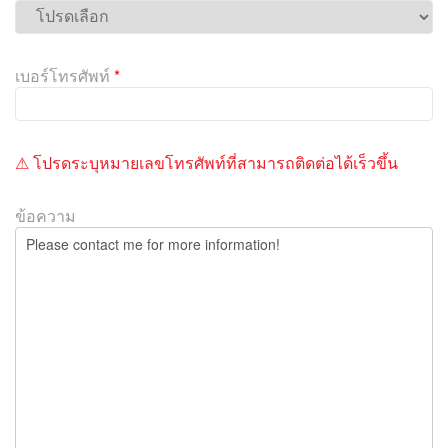
s
f
i
e
เบอร์โทรศัพท์
*
l
d
e
m
⚠ โปรดระบุหมายเลขโทรศัพท์ที่สามารถติดต่อได้เร็วขึ้น
p
t
ข้อความ
y
.