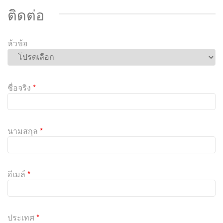
ติดต่อ
ห้วข้อ
P
l
ชื่อจริง
*
e
a
s
e
นามสกุล
*
l
e
a
v
อีเมล์
*
e
t
h
i
ประเทศ
*