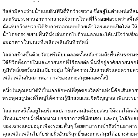
วิลล่ามีสระว่ายน้ำแบบอินฟินิตี้ที่กว้างขวาง ซึ่งอยู่ในตำแหน่
และรับประทานอาหารกลางแจ้ง การไหลที่ไร้รอยต่อระหว่างพื้นที่
นั่งเล่นกว้างขวางได้รับการออกแบบด้วยเค้าโครงแบบเปิดโล่ง ให
น้ำโดยตรง ขยายพื้นที่นั่งเล่นออกไปด้านนอกและให้แน่ใจว่าเชื่อมต่
ยมอาหารในขณะที่เพลิดเพลินกับทิวทัศน์
วิลล่าสร้างขึ้นด้วยวัสดุพรีเมียมตลอดทั้งหลัง รวมถึงพื้นหินธ
ใช้ชีวิตทั้งภายในและภายนอกที่ไร้รอยต่อ พื้นที่อยู่อาศัยภา
ภูมิทัศน์เขตร้อนอันเขียวชอุ่ม ให้ทั้งความเป็นส่วนตัวและความส
เพลิดเพลินกับสภาพอากาศของเกาะสมุยตลอดทั้งปี
หนึ่งในคุณสมบัติที่เป็นเอกลักษณ์ที่สุดของวิลล่าแห่งนี้คือเส้
พระพุทธรูปองค์ใหญ่ให้ความรู้สึกสงบและจิตวิญญาณ เพิ่มบรรยากาศท
วิลล่าแห่งนี้ตั้งอยู่ในบริเวณปลายแหลมอันเงียบสงบ ให้คุณได้
เรื่องแนวชายฝั่งที่สวยงาม บรรยากาศที่เงียบสงบ และอยู่ใกล้กับ
ของเฉวงและบ่อผุดเพียงระยะสั้นๆ โดยสามารถเข้าถึงร้านอาหาร ร้าน
คุณเพลิดเพลินไปกับชายฝั่งอันบริสุทธิ์ของเกาะสมุยได้อย่างง่