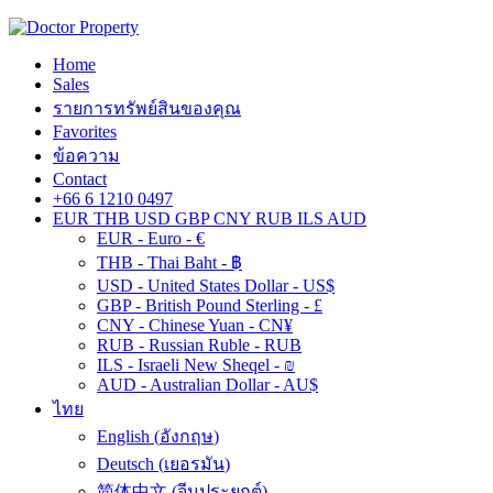
Home
Sales
รายการทรัพย์สินของคุณ
Favorites
ข้อความ
Contact
+66 6 1210 0497
EUR
THB
USD
GBP
CNY
RUB
ILS
AUD
EUR - Euro - €
THB - Thai Baht - ฿
USD - United States Dollar - US$
GBP - British Pound Sterling - £
CNY - Chinese Yuan - CN¥
RUB - Russian Ruble - RUB
ILS - Israeli New Sheqel - ₪
AUD - Australian Dollar - AU$
ไทย
English
(
อังกฤษ
)
Deutsch
(
เยอรมัน
)
简体中文
(
จีนประยุกต์
)