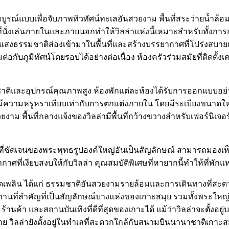
งที่สมบูรณ์แบบเพื่อจับภาพทิวทัศน์ทะเลอันสวยงาม พื้นที่สระว่ายน
นั่งเล่นภายในและภายนอกทำให้วิลล่าแห่งนี้เหมาะสำหรับทั้งการส
้แสงธรรมชาติส่องเข้ามาในพื้นที่และสร้างบรรยากาศที่โปร่งสบาย
อกับภูมิทัศน์โดยรอบได้อย่างต่อเนื่อง ห้องครัวร่วมสมัยที่ติดตั้งเ
รรมชาติและอุปกรณ์คุณภาพสูง ห้องพักแต่ละห้องได้รับการออกแบบอย่
ยนอกมีความหรูหราเทียบเท่ากับการตกแต่งภายใน โดยมีระเบียงขนาด
วยงาม พื้นที่กลางแจ้งของวิลล่ามีพื้นที่กว้างขวางสำหรับเฟอร์นิ
นสายที่ชัดเจนของพระพุทธรูปองค์ใหญ่อันเป็นสัญลักษณ์ สามารถมองเห
ี่เงียบสงบให้กับวิลล่า คุณสมบัติพิเศษที่หายากนี้ทำให้ที่พักแห่ง
เพลิดเพลิน ได้แก่ ธรรมชาติอันสวยงามรายล้อมและการเดินทางที่สะ
สถานที่สำคัญที่เป็นสัญลักษณ์บางแห่งของเกาะสมุย รวมทั้งพระใหญ่
ค้า และสถานบันเทิงที่ดีที่สุดของเกาะได้ แม้ว่าวิลล่าจะตั้งอยู่บ
ายดาย วิลล่ายังตั้งอยู่ในทำเลที่สะดวกใกล้กับสนามบินนานาชาติเ