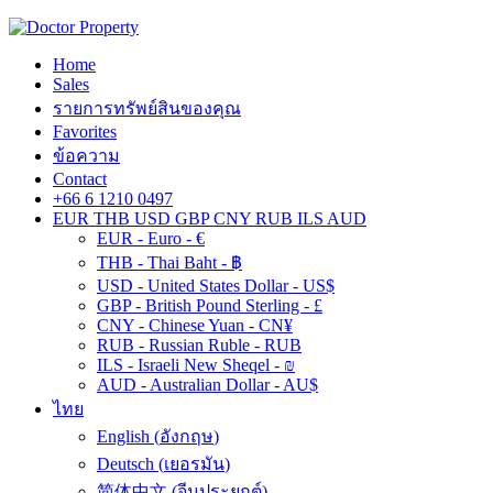
Home
Sales
รายการทรัพย์สินของคุณ
Favorites
ข้อความ
Contact
+66 6 1210 0497
EUR
THB
USD
GBP
CNY
RUB
ILS
AUD
EUR - Euro - €
THB - Thai Baht - ฿
USD - United States Dollar - US$
GBP - British Pound Sterling - £
CNY - Chinese Yuan - CN¥
RUB - Russian Ruble - RUB
ILS - Israeli New Sheqel - ₪
AUD - Australian Dollar - AU$
ไทย
English
(
อังกฤษ
)
Deutsch
(
เยอรมัน
)
简体中文
(
จีนประยุกต์
)