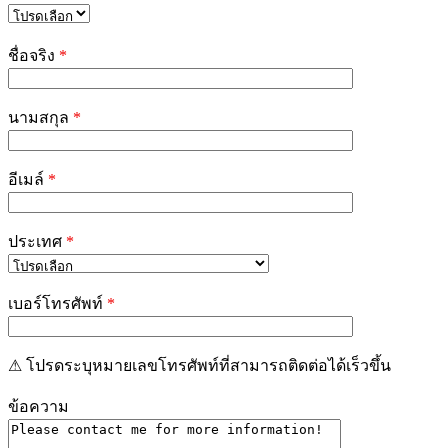
Please
leave
ชื่อจริง
*
this
field
empty.
นามสกุล
*
อีเมล์
*
ประเทศ
*
เบอร์โทรศัพท์
*
⚠ โปรดระบุหมายเลขโทรศัพท์ที่สามารถติดต่อได้เร็วขึ้น
ข้อความ