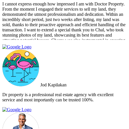
I cannot express enough how impressed I am with Doctor Property.
From the moment I engaged their services to sell my land, they
demonstrated the utmost professionalism and dedication. Within an
incredibly short period, just two weeks after listing, my land was
sold, thanks to their proactive approach and efficient handling of the
transaction. I want to extend a special thank you to Chal, who took
stunning photos of my land, showcasing its best features and
attracting potential buyers. Cherry was also instrumental in ensuring
that the deal went through smoothly, providing invaluable support
and guidance every step of the way. What sets Doctor Property Real
Estate apart is their commitment to honesty and transparency.
Throughout the entire process, I felt well-informed and confident in
their abilities. Their team's attention to detail and personalized
approach made the selling experience stress-free and enjoyable. I
highly recommend Doctor Property Real Estate to anyone looking
for a real estate agency that goes above and beyond to deliver
Jod Kapilakan
outstanding results. Their professionalism, expertise, and exceptional
service make them the perfect choice for all your real estate needs.
Dr property is a professional real estate agency with excellent
service and most importantly can be trusted 100%.