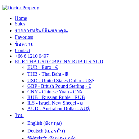
Home
Sales
รายการทรัพย์สินของคุณ
Favorites
ข้อความ
Contact
+66 6 1210 0497
EUR
THB
USD
GBP
CNY
RUB
ILS
AUD
EUR - Euro - €
THB - Thai Baht - ฿
USD - United States Dollar - US$
GBP - British Pound Sterling - £
CNY - Chinese Yuan - CN¥
RUB - Russian Ruble - RUB
ILS - Israeli New Sheqel - ₪
AUD - Australian Dollar - AU$
ไทย
English
(
อังกฤษ
)
Deutsch
(
เยอรมัน
)
简体中文
(
จีนประยุกต์
)