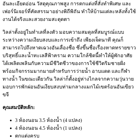
อันละเอียดอ่อน วัสดุคุณภาพสูง การตกแต่งที่สั่งทำพิเศษ และ
เฟอร์นิเจอร์ที่คัดสรรมาอย่างพิถีพิถัน ทำให้บ้านแต่ละหลังทั้งใช้
งานได้จริงและสวยงามสะดุดตา
วิลล่าตั้งอยู่ในทำเลที่ลงตัว มอบความสมดุลที่สมบูรณ์แบบ
ระหว่างความเงียบสงบและการเข้าถึง เพียงเจ็ดนาที คุณก็
สามารถไปถึงหาดเฉวงอันเลื่องชื่อ ซึ่งขึ้นชื่อเรื่องหาดทรายขาว
บริสุทธิ์และน้ำทะเลสีฟ้าคราม ความใกล้ชิดนี้ทำให้ผู้พักอาศัย
ได้เพลิดเพลินกับความมีชีวิตชีวาของการใช้ชีวิตริมชายฝั่ง
พร้อมกิจกรรมมากมายสำหรับการว่ายน้ำ อาบแดด และกีฬา
ทางน้ำ ในขณะเดียวกัน วิลล่าก็ตั้งอยู่ห่างไกลจากความวุ่นวาย
มอบการพักผ่อนอันเงียบสงบท่ามกลางแมกไม้เขตร้อนอันเขียว
ขจี
คุณสมบัติหลัก:
3 ห้องนอน 3.5 ห้องน้ำ (4 แปลง)
4 ห้องนอน 4.5 ห้องน้ำ (1 แปลง)
ตกแต่งครบ