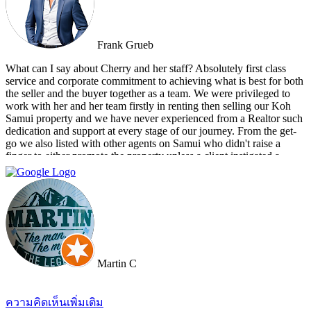
Frank Grueb
What can I say about Cherry and her staff? Absolutely first class
service and corporate commitment to achieving what is best for both
the seller and the buyer together as a team. We were privileged to
work with her and her team firstly in renting then selling our Koh
Samui property and we have never experienced from a Realtor such
dedication and support at every stage of our journey. From the get-
go we also listed with other agents on Samui who didn't raise a
finger to either promote the property unless a client instigated a
viewing. Dr Property from the start was on our side and we felt part
of a team. They constantly reviewed marketing, photography and
even made regular visits to the property to suggest changes that may
broaden the appeal to wider markets. Our advice, if you want
promotion not just commission taking, go directly to Cherry and
thank me later.
Martin C
ความคิดเห็นเพิ่มเติม