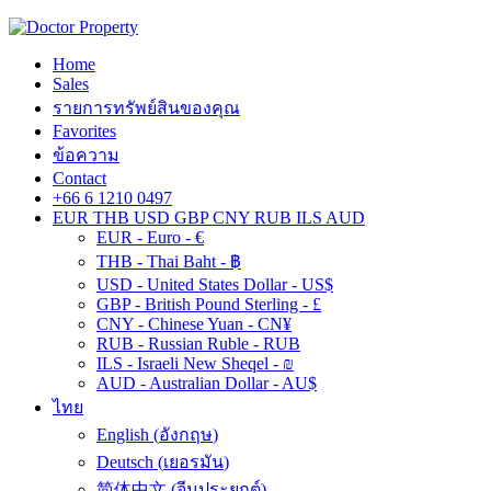
Home
Sales
รายการทรัพย์สินของคุณ
Favorites
ข้อความ
Contact
+66 6 1210 0497
EUR
THB
USD
GBP
CNY
RUB
ILS
AUD
EUR - Euro - €
THB - Thai Baht - ฿
USD - United States Dollar - US$
GBP - British Pound Sterling - £
CNY - Chinese Yuan - CN¥
RUB - Russian Ruble - RUB
ILS - Israeli New Sheqel - ₪
AUD - Australian Dollar - AU$
ไทย
English
(
อังกฤษ
)
Deutsch
(
เยอรมัน
)
简体中文
(
จีนประยุกต์
)