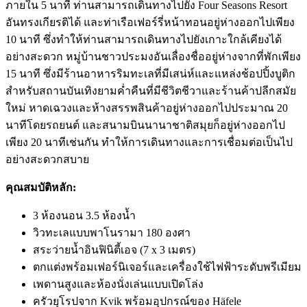
ภายใน 5 นาที ท่านสามารถเดินทางไปยัง Four Seasons Resort
อันทรงเกียรติได้ และท่าเรือเฟอร์รี่หน้าทอนอยู่ห่างออกไปเพียง
10 นาที ซึ่งทำให้ท่านสามารถเดินทางไปยังเกาะใกล้เคียงได้
อย่างสะดวก หมู่บ้านชาวประมงอันเลื่องชื่ออยู่ห่างจากที่พักเพียง
15 นาที ซึ่งมีร้านอาหารริมทะเลที่มีเสน่ห์และแหล่งช้อปปิ้งบูติก
สำหรับสถานบันเทิงยามค่ำคืนที่มีชีวิตชีวาและร้านค้าปลีกสมัย
ใหม่ หาดเฉวงและห้างสรรพสินค้าอยู่ห่างออกไปประมาณ 20
นาทีโดยรถยนต์ และสนามบินนานาชาติสมุยก็อยู่ห่างออกไป
เพียง 20 นาทีเช่นกัน ทำให้การเดินทางและการเชื่อมต่อเป็นไป
อย่างสะดวกสบาย
คุณสมบัติหลัก:
3 ห้องนอน 3.5 ห้องน้ำ
วิวทะเลแบบพาโนรามา 180 องศา
สระว่ายน้ำอินฟินิตี้เอจ (7 x 3 เมตร)
ตกแต่งพร้อมเฟอร์นิเจอร์และเครื่องใช้ไฟฟ้าระดับพรีเมียม
เพดานสูงและห้องนั่งเล่นแบบเปิดโล่ง
ครัวยุโรปจาก Kvik พร้อมอุปกรณ์ของ Häfele