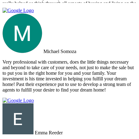
really helped us think through all aspects of buying and living on the
island. They were tireless in their assistance and even picked us up
numerous times from our hotel to take us around to properties and
took us out to a beautiful lunch overlooking the island. If you are
looking for an intelligent, savvy, genuine set of people who truly
want to find the perfect house for you, I strongly suggest Doctor
Property. Note: the other two main agencies on the island we had
spoken to from the US and one of them totally blew us off when we
arrived on the island as they had other larger clients there at the time.
Michael Somoza
We were shocked that we would fly all the way there only to be
turned away and ignored when we arrived. The other agency set us
Very professional with customers, does the little things necessary
up with a personal friend who didn’t even work for the agency.
and beyond to take care of your needs, not just to make the sale but
After this dismal experience with the two other agencies, we were
to put you in the right home for you and your family. Your
so happy to find Doctor Property.
investment is his time invested in helping you fulfill your dream
home! Past their experience put to use to develop a strong team of
agents to fulfill your desire to find your dream home!
Emma Reeder