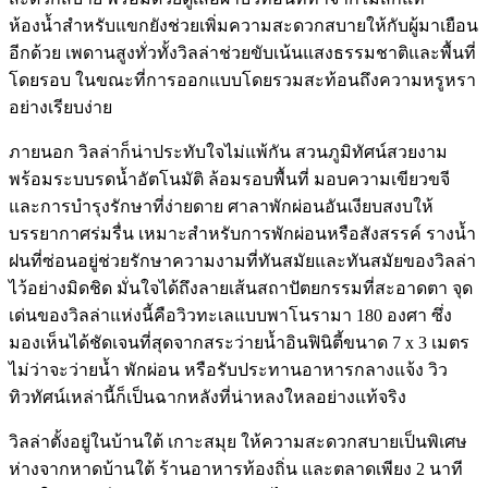
ห้องน้ำสำหรับแขกยังช่วยเพิ่มความสะดวกสบายให้กับผู้มาเยือน
อีกด้วย เพดานสูงทั่วทั้งวิลล่าช่วยขับเน้นแสงธรรมชาติและพื้นที่
โดยรอบ ในขณะที่การออกแบบโดยรวมสะท้อนถึงความหรูหรา
อย่างเรียบง่าย
ภายนอก วิลล่าก็น่าประทับใจไม่แพ้กัน สวนภูมิทัศน์สวยงาม
พร้อมระบบรดน้ำอัตโนมัติ ล้อมรอบพื้นที่ มอบความเขียวขจี
และการบำรุงรักษาที่ง่ายดาย ศาลาพักผ่อนอันเงียบสงบให้
บรรยากาศร่มรื่น เหมาะสำหรับการพักผ่อนหรือสังสรรค์ รางน้ำ
ฝนที่ซ่อนอยู่ช่วยรักษาความงามที่ทันสมัยและทันสมัยของวิลล่า
ไว้อย่างมิดชิด มั่นใจได้ถึงลายเส้นสถาปัตยกรรมที่สะอาดตา จุด
เด่นของวิลล่าแห่งนี้คือวิวทะเลแบบพาโนรามา 180 องศา ซึ่ง
มองเห็นได้ชัดเจนที่สุดจากสระว่ายน้ำอินฟินิตี้ขนาด 7 x 3 เมตร
ไม่ว่าจะว่ายน้ำ พักผ่อน หรือรับประทานอาหารกลางแจ้ง วิว
ทิวทัศน์เหล่านี้ก็เป็นฉากหลังที่น่าหลงใหลอย่างแท้จริง
วิลล่าตั้งอยู่ในบ้านใต้ เกาะสมุย ให้ความสะดวกสบายเป็นพิเศษ
ห่างจากหาดบ้านใต้ ร้านอาหารท้องถิ่น และตลาดเพียง 2 นาที