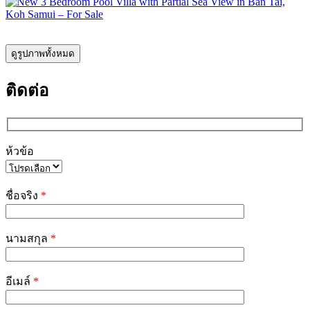
ดูรูปภาพทั้งหมด
ติดต่อ
ห้วข้อ
Please
leave
ชื่อจริง
*
this
field
empty.
นามสกุล
*
อีเมล์
*