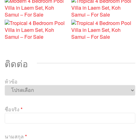
ติดต่อ
ห้วข้อ
P
l
ชื่อจริง
*
e
a
s
e
นามสกุล
*