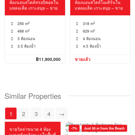
expertise, and exceptional service make them the
ห้องนอนสไตล์ทรอปิคอลใน
ห้องนอนสไตล์โมเดิร์นใน
perfect choice for all your real estate needs.
แหลมเส็ด เกาะสมุย – ขาย
แหลมเส็ด เกาะสมุย – ขาย
2
2
256 m
318 m
2
2
488 m
629 m
3 ห้องนอน
4 ห้องนอน
3.5 ห้องน้ำ
4.5 ห้องน้ำ
฿11,900,000
ขายแล้ว
Similar Properties
1
2
3
4
→
แบ่งได้เป็น 2 อพาร์ทเม้น!
-7%
Just 50 m from the Beach
ขายวิลล่าขนาด 4 ห้อง
นอนพร้อมวิวทะเลในพื้นที่