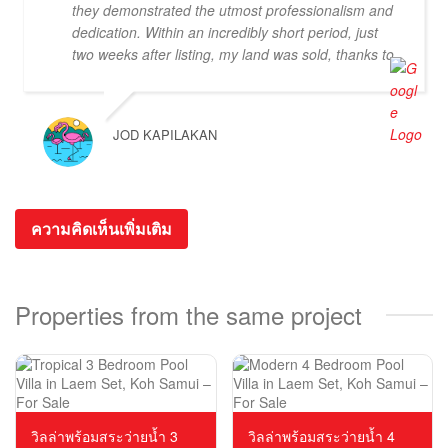
they demonstrated the utmost professionalism and
dedication. Within an incredibly short period, just
two weeks after listing, my land was sold, thanks to
their proactive approach and efficient handling of
the transaction. I want to extend a special thank
you to Chal, who took stunning photos of my land,
JOD KAPILAKAN
showcasing its best features and attracting
potential buyers. Cherry was also instrumental in
ensuring that the deal went through smoothly,
providing invaluable support and guidance every
ความคิดเห็นเพิ่มเติม
step of the way. What sets Doctor Property Real
Estate apart is their commitment to honesty and
transparency. Throughout the entire process, I felt
well-informed and confident in their abilities. Their
Properties from the same project
team's attention to detail and personalized
approach made the selling experience stress-free
and enjoyable. I highly recommend Doctor Property
Real Estate to anyone looking for a real estate
agency that goes above and beyond to deliver
outstanding results. Their professionalism,
วิลล่าพร้อมสระว่ายน้ำ 3
วิลล่าพร้อมสระว่ายน้ำ 4