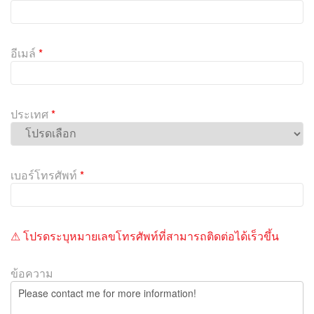
l
e
a
v
อีเมล์
*
e
t
h
i
ประเทศ
*
s
f
i
e
เบอร์โทรศัพท์
*
l
d
e
m
⚠ โปรดระบุหมายเลขโทรศัพท์ที่สามารถติดต่อได้เร็วขึ้น
p
t
ข้อความ
y
.