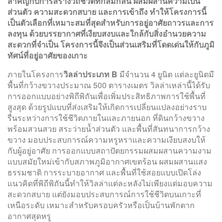
สำคัญกับการสร้างวิถีชีวิตที่กลมกลืน ผสมผสานความเป็น
ส่วนตัว ความสะดวกสบาย และการเข้าถึง ทำให้โครงการนี้
เป็นตัวเลือกที่เหมาะสมที่สุดสำหรับการอยู่อาศัยถาวรและการ
ลงทุน ด้วยบรรยากาศที่เงียบสงบและใกล้กับสิ่งอำนวยความ
สะดวกที่จำเป็น โครงการนี้จึงเป็นส่วนเสริมที่โดดเด่นให้กับภูมิ
ทัศน์ที่อยู่อาศัยของเกาะ
ภายในโครงการ
วิลล่าประเภท B
มีจำนวน 4 ยูนิต แต่ละยูนิตมี
พื้นที่กว้างขวางประมาณ 500 ตารางเมตร วิลล่าเหล่านี้ได้รับ
การออกแบบอย่างพิถีพิถันเพื่อเพิ่มประสิทธิภาพการใช้พื้นที่
สูงสุด ด้วยรูปแบบที่ส่งเสริมให้เกิดการเปลี่ยนแปลงอย่างราบ
รื่นระหว่างการใช้ชีวิตภายในและภายนอก ที่ดินกว้างขวาง
พร้อมสวนสวย สระว่ายน้ำส่วนตัว และพื้นที่สันทนาการกว้าง
ขวาง มอบประสบการณ์ความหรูหราและความเงียบสงบให้
กับผู้อยู่อาศัย การออกแบบสถาปัตยกรรมผสมผสานความงาม
แบบสมัยใหม่เข้ากับสภาพภูมิอากาศเขตร้อน ผสมผสานแสง
ธรรมชาติ การระบายอากาศ และพื้นที่ใช้สอยแบบเปิดโล่ง
แนวคิดที่พิถีพิถันนี้ทำให้วิลล่าแต่ละหลังไม่เพียงแต่มอบความ
สะดวกสบาย แต่ยังมอบประสบการณ์การใช้ชีวิตบนเกาะที่
เหนือระดับ เหมาะสำหรับครอบครัวหรือเป็นบ้านพักตาก
อากาศสุดหรู