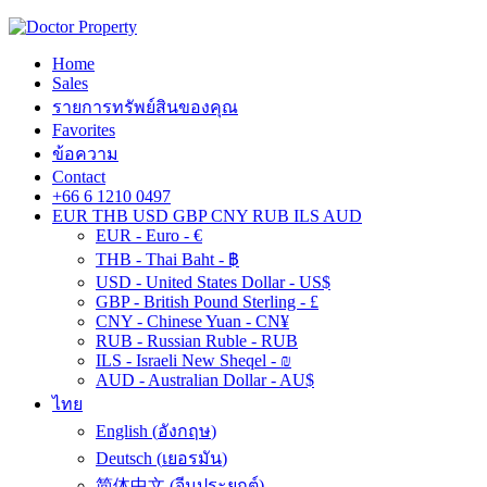
Home
Sales
รายการทรัพย์สินของคุณ
Favorites
ข้อความ
Contact
+66 6 1210 0497
EUR
THB
USD
GBP
CNY
RUB
ILS
AUD
EUR - Euro - €
THB - Thai Baht - ฿
USD - United States Dollar - US$
GBP - British Pound Sterling - £
CNY - Chinese Yuan - CN¥
RUB - Russian Ruble - RUB
ILS - Israeli New Sheqel - ₪
AUD - Australian Dollar - AU$
ไทย
English
(
อังกฤษ
)
Deutsch
(
เยอรมัน
)
简体中文
(
จีนประยุกต์
)