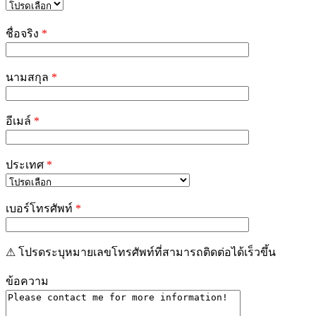
Please
leave
ชื่อจริง
*
this
field
empty.
นามสกุล
*
อีเมล์
*
ประเทศ
*
เบอร์โทรศัพท์
*
⚠ โปรดระบุหมายเลขโทรศัพท์ที่สามารถติดต่อได้เร็วขึ้น
ข้อความ