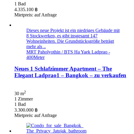
1 Bad
4.335.100 ฿
Mietpreis: auf Anfrage
Dieses neue Projekt ist ein niedriges Gebäude mit
8 Stockwerken, es gibt insgesamt 147
Wohneinheiten. Die Grundstücksgröße beträgt
mehr als ..
MRT Paholyothin / BTS Ha Yaek Ladprao -
400Meter
Neues 1 Schlafzimmer Apartment – The
Elegant Ladprao1 – Bangkok – zu verkaufen
2
30 m
1 Zimmer
1 Bad
3.300.000 ฿
Mietpreis: auf Anfrage