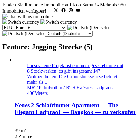
Finden Sie Ihre neue Immobilie auf Koh Samui!
-
Mehr als 950
X
Facebook
Instagram
YouTube
Immobilien verfügbar!
Feature: Jogging Strecke (5)
Dieses neue Projekt ist ein niedriges Gebäude mit
8 Stockwerken, es gibt insgesamt 147
Wohneinheiten. Die Grundstücksgröße beträgt
mehr als ..
MRT Paholyothin / BTS Ha Yaek Ladprao -
400Meters
Neues 2 Schlafzimmer Apartment — The
Elegant Ladprao1 — Bangkok — zu verkaufen
2
39 m
2 Zimmer