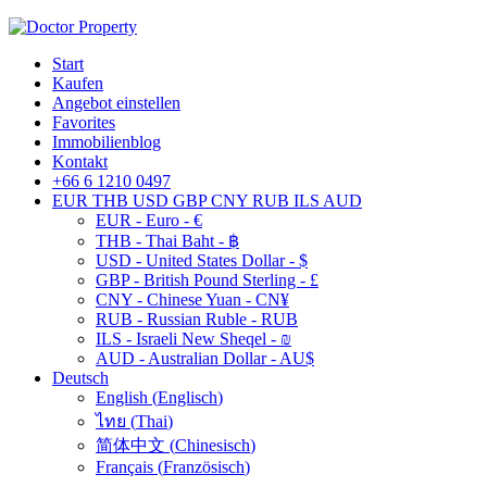
Start
Kaufen
Angebot einstellen
Favorites
Immobilienblog
Kontakt
+66 6 1210 0497
EUR
THB
USD
GBP
CNY
RUB
ILS
AUD
EUR - Euro - €
THB - Thai Baht - ฿
USD - United States Dollar - $
GBP - British Pound Sterling - £
CNY - Chinese Yuan - CN¥
RUB - Russian Ruble - RUB
ILS - Israeli New Sheqel - ₪
AUD - Australian Dollar - AU$
Deutsch
English
(
Englisch
)
ไทย
(
Thai
)
简体中文
(
Chinesisch
)
Français
(
Französisch
)