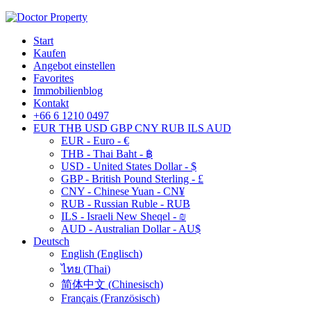
Start
Kaufen
Angebot einstellen
Favorites
Immobilienblog
Kontakt
+66 6 1210 0497
EUR
THB
USD
GBP
CNY
RUB
ILS
AUD
EUR - Euro - €
THB - Thai Baht - ฿
USD - United States Dollar - $
GBP - British Pound Sterling - £
CNY - Chinese Yuan - CN¥
RUB - Russian Ruble - RUB
ILS - Israeli New Sheqel - ₪
AUD - Australian Dollar - AU$
Deutsch
English
(
Englisch
)
ไทย
(
Thai
)
简体中文
(
Chinesisch
)
Français
(
Französisch
)