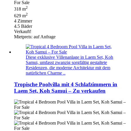
2
318 m
2
629 m
4 Zimmer
4.5 Bäder
Verkauft!
Mietpreis: auf Anfrage
Diese exklusive Villenanlage in Laem Set, Koh
Samui, umfasst zwanzig sorgfältig gestaltete
Residenzen, die moderne Architektur mit dem
natürlichen Charme ..
Tropische Poolvilla mit 4 Schlafzimmern in
Laem Set, Koh Samui – Zu verkaufen