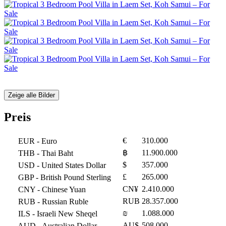
Zeige alle Bilder
Preis
€
310.000
EUR
- Euro
฿
11.900.000
THB
- Thai Baht
$
357.000
USD
- United States Dollar
£
265.000
GBP
- British Pound Sterling
CN¥
2.410.000
CNY
- Chinese Yuan
RUB
28.357.000
RUB
- Russian Ruble
₪
1.088.000
ILS
- Israeli New Sheqel
AU$
508.000
AUD
- Australian Dollar