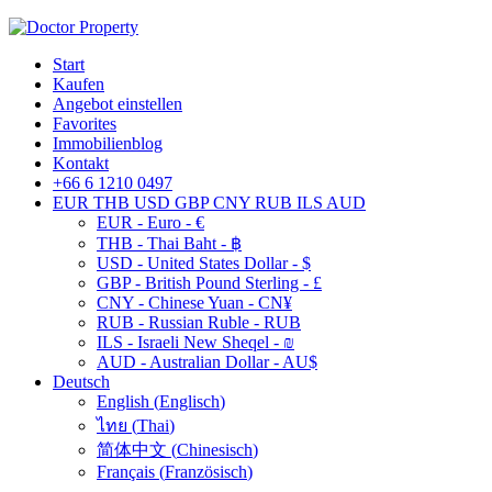
Start
Kaufen
Angebot einstellen
Favorites
Immobilienblog
Kontakt
+66 6 1210 0497
EUR
THB
USD
GBP
CNY
RUB
ILS
AUD
EUR - Euro - €
THB - Thai Baht - ฿
USD - United States Dollar - $
GBP - British Pound Sterling - £
CNY - Chinese Yuan - CN¥
RUB - Russian Ruble - RUB
ILS - Israeli New Sheqel - ₪
AUD - Australian Dollar - AU$
Deutsch
English
(
Englisch
)
ไทย
(
Thai
)
简体中文
(
Chinesisch
)
Français
(
Französisch
)