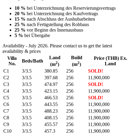
10 %
bei Unterzeichnung des Reservierungsvertrags
20 %
bei Unterzeichnung des Kaufvertrags
15 %
nach Abschluss der Aushubarbeiten
25 %
nach Fertigstellung des Rohbaus
25 %
vor Beginn des Innenausbaus
5 %
bei Übergabe
Availability - July 2026. Please contact us to get the latest
availability & prices
Land
Build
Villa
Price (THB) Ex.
Beds/Bath
2
2
No.
Land
(m
)
(m
)
C1
3/3.5
380.85
256
SOLD!
C2
3/3.5
397.68
256
11,900,000
C3
3/3.5
474.97
256
SOLD!
C4
3/3.5
423.15
256
11,900,000
C5
3/3.5
466.53
256
SOLD!
C6
3/3.5
443.55
256
11,900,000
C7
3/3.5
488.23
256
11,900,000
C8
3/3.5
408.15
256
11,900,000
C9
3/3.5
455.57
256
11,900,000
C10
3/3.5
457.3
256
11,900,000