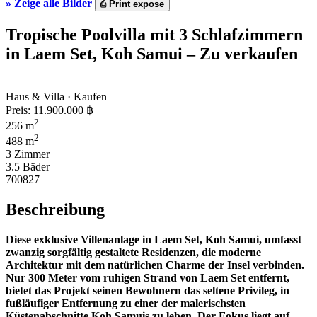
»
Zeige alle Bilder
⎙
Print expose
Tropische Poolvilla mit 3 Schlafzimmern
in Laem Set, Koh Samui – Zu verkaufen
Haus & Villa · Kaufen
Preis:
11.900.000 ฿
2
256 m
2
488 m
3 Zimmer
3.5 Bäder
700827
Beschreibung
Diese exklusive Villenanlage in Laem Set, Koh Samui, umfasst
zwanzig sorgfältig gestaltete Residenzen, die moderne
Architektur mit dem natürlichen Charme der Insel verbinden.
Nur 300 Meter vom ruhigen Strand von Laem Set entfernt,
bietet das Projekt seinen Bewohnern das seltene Privileg, in
fußläufiger Entfernung zu einer der malerischsten
Küstenabschnitte Koh Samuis zu leben. Der Fokus liegt auf