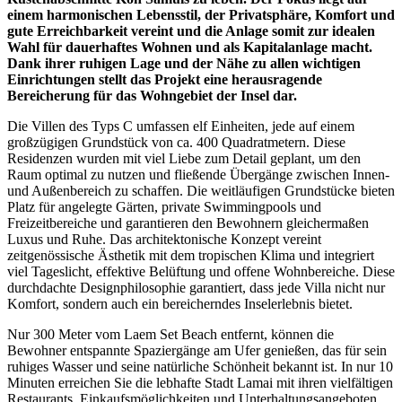
einem harmonischen Lebensstil, der Privatsphäre, Komfort und
gute Erreichbarkeit vereint und die Anlage somit zur idealen
Wahl für dauerhaftes Wohnen und als Kapitalanlage macht.
Dank ihrer ruhigen Lage und der Nähe zu allen wichtigen
Einrichtungen stellt das Projekt eine herausragende
Bereicherung für das Wohngebiet der Insel dar.
Die Villen des Typs C umfassen elf Einheiten, jede auf einem
großzügigen Grundstück von ca. 400 Quadratmetern. Diese
Residenzen wurden mit viel Liebe zum Detail geplant, um den
Raum optimal zu nutzen und fließende Übergänge zwischen Innen-
und Außenbereich zu schaffen. Die weitläufigen Grundstücke bieten
Platz für angelegte Gärten, private Swimmingpools und
Freizeitbereiche und garantieren den Bewohnern gleichermaßen
Luxus und Ruhe. Das architektonische Konzept vereint
zeitgenössische Ästhetik mit dem tropischen Klima und integriert
viel Tageslicht, effektive Belüftung und offene Wohnbereiche. Diese
durchdachte Designphilosophie garantiert, dass jede Villa nicht nur
Komfort, sondern auch ein bereicherndes Inselerlebnis bietet.
Nur 300 Meter vom Laem Set Beach entfernt, können die
Bewohner entspannte Spaziergänge am Ufer genießen, das für sein
ruhiges Wasser und seine natürliche Schönheit bekannt ist. In nur 10
Minuten erreichen Sie die lebhafte Stadt Lamai mit ihren vielfältigen
Restaurants, Einkaufsmöglichkeiten und Unterhaltungsangeboten,