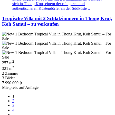
sich in Thong Krut, einem der ruhigeren und
authentischeren Küstendörfer an der Südküste ..
Tropische Villa mit 2 Schlafzimmern in Thong Krut,
Koh Samui – zu verkaufen
2
257 m
2
321 m
2 Zimmer
3 Bäder
7.990.000 ฿
Mietpreis: auf Anfrage
1
2
3
4
→