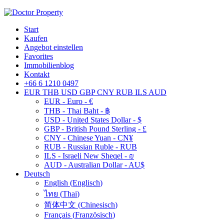
Start
Kaufen
Angebot einstellen
Favorites
Immobilienblog
Kontakt
+66 6 1210 0497
EUR
THB
USD
GBP
CNY
RUB
ILS
AUD
EUR - Euro - €
THB - Thai Baht - ฿
USD - United States Dollar - $
GBP - British Pound Sterling - £
CNY - Chinese Yuan - CN¥
RUB - Russian Ruble - RUB
ILS - Israeli New Sheqel - ₪
AUD - Australian Dollar - AU$
Deutsch
English
(
Englisch
)
ไทย
(
Thai
)
简体中文
(
Chinesisch
)
Français
(
Französisch
)