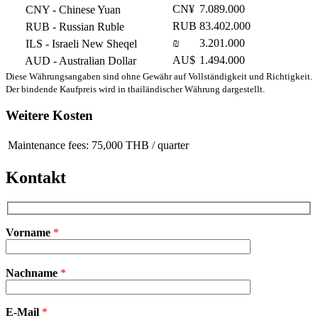
CN¥
7.089.000
CNY
- Chinese Yuan
RUB
83.402.000
RUB
- Russian Ruble
₪
3.201.000
ILS
- Israeli New Sheqel
AU$
1.494.000
AUD
- Australian Dollar
Diese Währungsangaben sind ohne Gewähr auf Vollständigkeit und Richtigkeit.
Der bindende Kaufpreis wird in thailändischer Währung dargestellt.
Weitere Kosten
Maintenance fees: 75,000 THB / quarter
Kontakt
Vorname
*
Bitte
Nachname
*
lasse
dieses
Feld
E-Mail
leer.
*