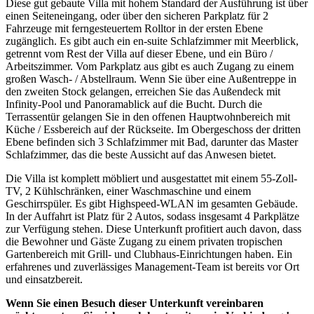
Diese gut gebaute Villa mit hohem Standard der Ausführung ist über
einen Seiteneingang, oder über den sicheren Parkplatz für 2
Fahrzeuge mit ferngesteuertem Rolltor in der ersten Ebene
zugänglich. Es gibt auch ein en-suite Schlafzimmer mit Meerblick,
getrennt vom Rest der Villa auf dieser Ebene, und ein Büro /
Arbeitszimmer. Vom Parkplatz aus gibt es auch Zugang zu einem
großen Wasch- / Abstellraum. Wenn Sie über eine Außentreppe in
den zweiten Stock gelangen, erreichen Sie das Außendeck mit
Infinity-Pool und Panoramablick auf die Bucht. Durch die
Terrassentür gelangen Sie in den offenen Hauptwohnbereich mit
Küche / Essbereich auf der Rückseite. Im Obergeschoss der dritten
Ebene befinden sich 3 Schlafzimmer mit Bad, darunter das Master
Schlafzimmer, das die beste Aussicht auf das Anwesen bietet.
Die Villa ist komplett möbliert und ausgestattet mit einem 55-Zoll-
TV, 2 Kühlschränken, einer Waschmaschine und einem
Geschirrspüler. Es gibt Highspeed-WLAN im gesamten Gebäude.
In der Auffahrt ist Platz für 2 Autos, sodass insgesamt 4 Parkplätze
zur Verfügung stehen. Diese Unterkunft profitiert auch davon, dass
die Bewohner und Gäste Zugang zu einem privaten tropischen
Gartenbereich mit Grill- und Clubhaus-Einrichtungen haben. Ein
erfahrenes und zuverlässiges Management-Team ist bereits vor Ort
und einsatzbereit.
Wenn Sie einen Besuch dieser Unterkunft vereinbaren