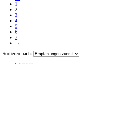
1
2
3
4
5
6
7
→
Sortieren nach:
Über uns
Impressum
Kontakt
Facebook
Instagram
YouTube
Immobilienblog
© Doctor Property
Are you using a different language?