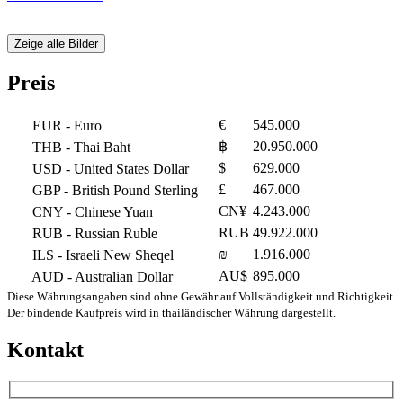
Zeige alle Bilder
Preis
€
545.000
EUR
- Euro
฿
20.950.000
THB
- Thai Baht
$
629.000
USD
- United States Dollar
£
467.000
GBP
- British Pound Sterling
CN¥
4.243.000
CNY
- Chinese Yuan
RUB
49.922.000
RUB
- Russian Ruble
₪
1.916.000
ILS
- Israeli New Sheqel
AU$
895.000
AUD
- Australian Dollar
Diese Währungsangaben sind ohne Gewähr auf Vollständigkeit und Richtigkeit.
Der bindende Kaufpreis wird in thailändischer Währung dargestellt.
Kontakt