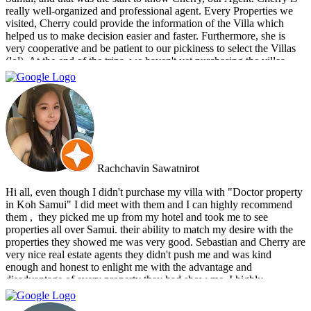
really well-organized and professional agent. Every Properties we
visited, Cherry could provide the information of the Villa which
helped us to make decision easier and faster. Furthermore, she is
very cooperative and be patient to our pickiness to select the Villas
(lol). At the end of the trips, we haven't yet purchasing the villas
from Cherry and Doctor Property. However, I get to know a new
friend and surely if we have a new plan for new property. Cherry
and Doctor Property will be one of our very first choice to contact.
Bella & Tom
Rachchavin Sawatnirot
Hi all, even though I didn't purchase my villa with "Doctor property
in Koh Samui" I did meet with them and I can highly recommend
them , ‏ they picked me up from my hotel and took me to see
properties all over Samui. their ability to match my desire with the
properties they showed me was very good. Sebastian and Cherry are
very nice real estate agents they didn't push me and was kind
enough and honest to enlight me with the advantage and
disadvantage of every property they had show me. I highly
recommend them and I hope that we can do business in the future