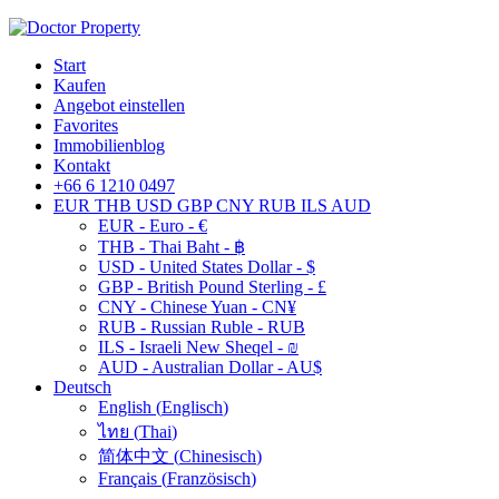
Start
Kaufen
Angebot einstellen
Favorites
Immobilienblog
Kontakt
+66 6 1210 0497
EUR
THB
USD
GBP
CNY
RUB
ILS
AUD
EUR - Euro - €
THB - Thai Baht - ฿
USD - United States Dollar - $
GBP - British Pound Sterling - £
CNY - Chinese Yuan - CN¥
RUB - Russian Ruble - RUB
ILS - Israeli New Sheqel - ₪
AUD - Australian Dollar - AU$
Deutsch
English
(
Englisch
)
ไทย
(
Thai
)
简体中文
(
Chinesisch
)
Français
(
Französisch
)