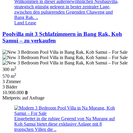
Willkommen in dieser außergewöhnlichen Neubauvilla,
strategisch günstig gelegen in bester zentraler Lage,
zwischen den pulsierenden Gegenden Chaweng und
Bang Rak. ..
Land Lease
Poolvilla mit 3 Schlafzimmern in Bang Rak, Koh
Samui – zu verkaufen
2
300 m
2
570 m
3 Zimmer
3 Bäder
10.900.000 ฿
Mietpreis: auf Anfrage
Eingebettet in die ruhige Gegend von Na Mueang auf
Koh Samui bietet diese exklusive Anlage mit 8
tropischen Villen die ..