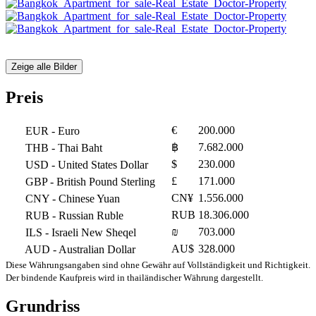
Zeige alle Bilder
Preis
€
200.000
EUR
- Euro
฿
7.682.000
THB
- Thai Baht
$
230.000
USD
- United States Dollar
£
171.000
GBP
- British Pound Sterling
CN¥
1.556.000
CNY
- Chinese Yuan
RUB
18.306.000
RUB
- Russian Ruble
₪
703.000
ILS
- Israeli New Sheqel
AU$
328.000
AUD
- Australian Dollar
Diese Währungsangaben sind ohne Gewähr auf Vollständigkeit und Richtigkeit.
Der bindende Kaufpreis wird in thailändischer Währung dargestellt.
Grundriss