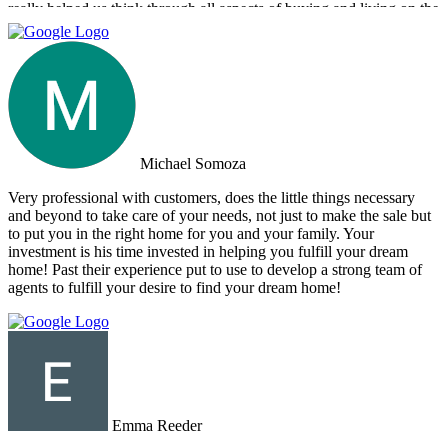
really helped us think through all aspects of buying and living on the
island. They were tireless in their assistance and even picked us up
numerous times from our hotel to take us around to properties and
took us out to a beautiful lunch overlooking the island. If you are
looking for an intelligent, savvy, genuine set of people who truly
want to find the perfect house for you, I strongly suggest Doctor
Property. Note: the other two main agencies on the island we had
spoken to from the US and one of them totally blew us off when we
arrived on the island as they had other larger clients there at the time.
Michael Somoza
We were shocked that we would fly all the way there only to be
turned away and ignored when we arrived. The other agency set us
Very professional with customers, does the little things necessary
up with a personal friend who didn’t even work for the agency.
and beyond to take care of your needs, not just to make the sale but
After this dismal experience with the two other agencies, we were
to put you in the right home for you and your family. Your
so happy to find Doctor Property.
investment is his time invested in helping you fulfill your dream
home! Past their experience put to use to develop a strong team of
agents to fulfill your desire to find your dream home!
Emma Reeder