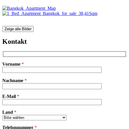
Zeige alle Bilder
Kontakt
Vorname
*
Bitte
Nachname
*
lasse
dieses
Feld
E-Mail
leer.
*
Land
*
Telefonnummer
*