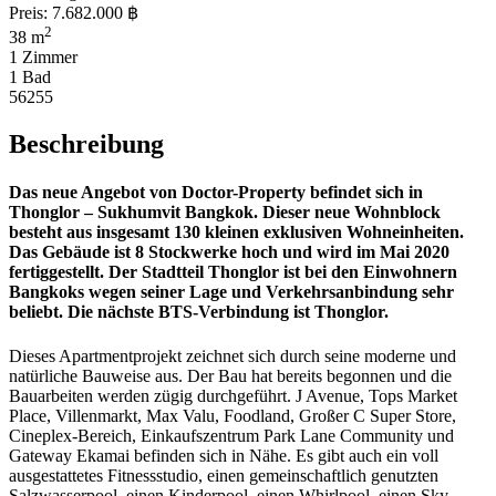
Preis:
7.682.000 ฿
2
38 m
1 Zimmer
1 Bad
56255
Beschreibung
Das neue Angebot von Doctor-Property befindet sich in
Thonglor – Sukhumvit Bangkok. Dieser neue Wohnblock
besteht aus insgesamt 130 kleinen exklusiven Wohneinheiten.
Das Gebäude ist 8 Stockwerke hoch und wird im Mai 2020
fertiggestellt. Der Stadtteil Thonglor ist bei den Einwohnern
Bangkoks wegen seiner Lage und Verkehrsanbindung sehr
beliebt. Die nächste BTS-Verbindung ist Thonglor.
Dieses Apartmentprojekt zeichnet sich durch seine moderne und
natürliche Bauweise aus. Der Bau hat bereits begonnen und die
Bauarbeiten werden zügig durchgeführt. J Avenue, Tops Market
Place, Villenmarkt, Max Valu, Foodland, Großer C Super Store,
Cineplex-Bereich, Einkaufszentrum Park Lane Community und
Gateway Ekamai befinden sich in Nähe. Es gibt auch ein voll
ausgestattetes Fitnessstudio, einen gemeinschaftlich genutzten
Salzwasserpool, einen Kinderpool, einen Whirlpool, einen Sky-