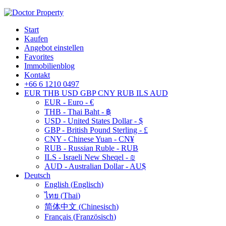
Start
Kaufen
Angebot einstellen
Favorites
Immobilienblog
Kontakt
+66 6 1210 0497
EUR
THB
USD
GBP
CNY
RUB
ILS
AUD
EUR - Euro - €
THB - Thai Baht - ฿
USD - United States Dollar - $
GBP - British Pound Sterling - £
CNY - Chinese Yuan - CN¥
RUB - Russian Ruble - RUB
ILS - Israeli New Sheqel - ₪
AUD - Australian Dollar - AU$
Deutsch
English
(
Englisch
)
ไทย
(
Thai
)
简体中文
(
Chinesisch
)
Français
(
Französisch
)