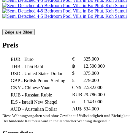
Zeige alle Bilder
Preis
€
325.000
EUR
- Euro
฿
12.500.000
THB
- Thai Baht
$
375.000
USD
- United States Dollar
£
279.000
GBP
- British Pound Sterling
CN¥
2.532.000
CNY
- Chinese Yuan
RUB
29.786.000
RUB
- Russian Ruble
₪
1.143.000
ILS
- Israeli New Sheqel
AU$
534.000
AUD
- Australian Dollar
Diese Währungsangaben sind ohne Gewähr auf Vollständigkeit und Richtigkeit.
Der bindende Kaufpreis wird in thailändischer Währung dargestellt.