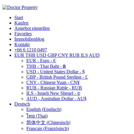
Start
Kaufen
Angebot einstellen
Favorites
Immobilienblog
Kontakt
+66 6 1210 0497
EUR
THB
USD
GBP
CNY
RUB
ILS
AUD
EUR - Euro - €
THB - Thai Baht - ฿
USD - United States Dollar - $
GBP - British Pound Sterling - £
CNY - Chinese Yuan - CN¥
RUB - Russian Ruble - RUB
ILS - Israeli New Sheqel - ₪
AUD - Australian Dollar - AU$
Deutsch
English
(
Englisch
)
ไทย
(
Thai
)
简体中文
(
Chinesisch
)
Français
(
Französisch
)