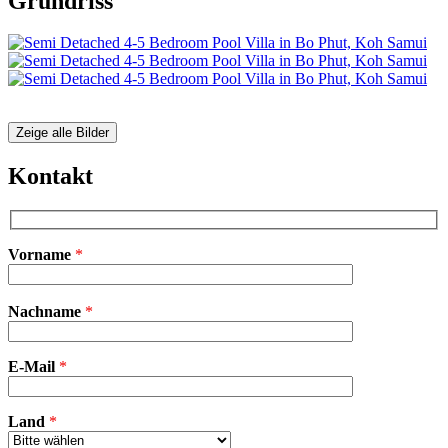
Grundriss
Zeige alle Bilder
Kontakt
Vorname
*
Bitte
Nachname
*
lasse
dieses
Feld
E-Mail
leer.
*
Land
*