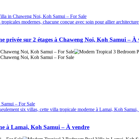
ropicales modernes, chacune conçue avec soin pour allier architecture 
ine privée sur 2 étages à Chaweng Noi, Koh Samui – À
 seulement six villas, cette villa tropicale moderne à Lamai, Koh Samui, 
cine à Lamai, Koh Samui – À vendre