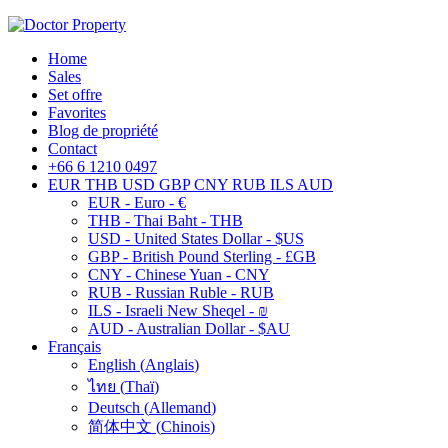
Home
Sales
Set offre
Favorites
Blog de propriété
Contact
+66 6 1210 0497
EUR
THB
USD
GBP
CNY
RUB
ILS
AUD
EUR - Euro - €
THB - Thai Baht - THB
USD - United States Dollar - $US
GBP - British Pound Sterling - £GB
CNY - Chinese Yuan - CNY
RUB - Russian Ruble - RUB
ILS - Israeli New Sheqel - ₪
AUD - Australian Dollar - $AU
Français
English
(
Anglais
)
ไทย
(
Thaï
)
Deutsch
(
Allemand
)
简体中文
(
Chinois
)