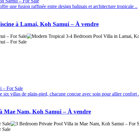
re une fusion raffinée entre design balinais et architecture tropicale ..
 piscine à Lamai, Koh Samui – À vendre
 villas de plain-pied, chacune conçue avec soin pour allier confort .
vée à Mae Nam, Koh Samui – À vendre