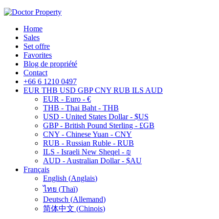
Home
Sales
Set offre
Favorites
Blog de propriété
Contact
+66 6 1210 0497
EUR
THB
USD
GBP
CNY
RUB
ILS
AUD
EUR - Euro - €
THB - Thai Baht - THB
USD - United States Dollar - $US
GBP - British Pound Sterling - £GB
CNY - Chinese Yuan - CNY
RUB - Russian Ruble - RUB
ILS - Israeli New Sheqel - ₪
AUD - Australian Dollar - $AU
Français
English
(
Anglais
)
ไทย
(
Thaï
)
Deutsch
(
Allemand
)
简体中文
(
Chinois
)