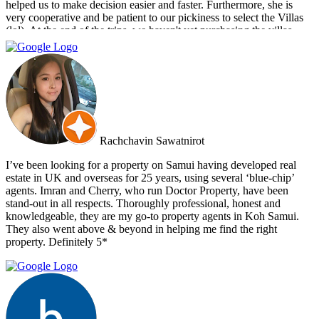
helped us to make decision easier and faster. Furthermore, she is
very cooperative and be patient to our pickiness to select the Villas
(lol). At the end of the trips, we haven't yet purchasing the villas
from Cherry and Doctor Property. However, I get to know a new
friend and surely if we have a new plan for new property. Cherry
and Doctor Property will be one of our very first choice to contact.
Bella & Tom
Rachchavin Sawatnirot
I’ve been looking for a property on Samui having developed real
estate in UK and overseas for 25 years, using several ‘blue-chip’
agents. Imran and Cherry, who run Doctor Property, have been
stand-out in all respects. Thoroughly professional, honest and
knowledgeable, they are my go-to property agents in Koh Samui.
They also went above & beyond in helping me find the right
property. Definitely 5*