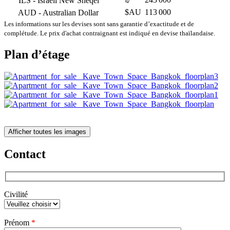
ILS
- Israeli New Sheqel
$AU
113 000
AUD
- Australian Dollar
Les informations sur les devises sont sans garantie d’exactitude et de
complétude. Le prix d'achat contraignant est indiqué en devise thaïlandaise.
Plan d’étage
Afficher toutes les images
Contact
Civilité
Veuillez
Prénom
*
laisser