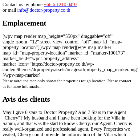
Contact us by phone
+66 6 1210 0497
or mail
info@doctor-property.co.th
Emplacement
[wpv-map-render map_height="550px" draggable="off"
single_zoom="12" street_view_control="off" map_id="map-
property-location"][/wpv-map-render][wpv-map-marker
map_id="map-property-location" marker_id="marker-100173"
marker_field="wpcf-property_address"
marker_icon="https://doctor-property.co.th/wp-
content/themes/drproperty/assets/images/drproperty_map_marker.png
[/wpv-map-marker]
Please note: the map only shows the properties rough location. Please contact
us for more information.
Avis des clients
May I give 6 stars to Doctor Property? And 7 Stars to the Agent
"Cherry"? My husband and I have been looking for the Villa in
Samui, and that was the start to know Cherry, our Agent. Cherry is
really well-organized and professional agent. Every Properties we
visited, Cherry could provide the information of the Villa which