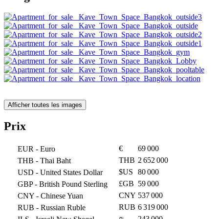
Afficher toutes les images
Prix
€
69 000
EUR
- Euro
THB
2 652 000
THB
- Thai Baht
$US
80 000
USD
- United States Dollar
£GB
59 000
GBP
- British Pound Sterling
CNY
537 000
CNY
- Chinese Yuan
RUB
6 319 000
RUB
- Russian Ruble
₪
243 000