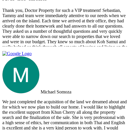
Thank you, Doctor Property for such a VIP treatment! Sebastian,
Tammy and team were immediately attentive to our needs when we
arrived on the island. Each time we arrived at their office, they had
clearly done their homework and had answers to all our questions.
They asked us a number of thoughtful questions and very quickly
were able to narrow down our search to properties that we loved
and were in our budget. They knew so much about Koh Samui and
really helped us think through all aspects of buying and living on the
island. They were tireless in their assistance and even picked us up
numerous times from our hotel to take us around to properties and
took us out to a beautiful lunch overlooking the island. If you are
looking for an intelligent, savvy, genuine set of people who truly
want to find the perfect house for you, I strongly suggest Doctor
Property. Note: the other two main agencies on the island we had
spoken to from the US and one of them totally blew us off when we
arrived on the island as they had other larger clients there at the time.
Michael Somoza
We were shocked that we would fly all the way there only to be
turned away and ignored when we arrived. The other agency set us
We just completed the acquisition of the land we dreamed about and
up with a personal friend who didn’t even work for the agency.
for which we now plan to build our home. I would like to highlight
After this dismal experience with the two other agencies, we were
the excellent support from Khun Cherry all along the property
so happy to find Doctor Property.
search and the finalization of the sale. She is very professional with
a high sense of ethics, her communication in both Thai and English
is excellent and she is a very kind person to work with. I would