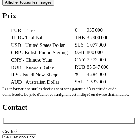
Afficher toutes les images
Prix
€
935 000
EUR
- Euro
THB
35 900 000
THB
- Thai Baht
$US
1 077 000
USD
- United States Dollar
£GB
800 000
GBP
- British Pound Sterling
CNY
7 272 000
CNY
- Chinese Yuan
RUB
85 547 000
RUB
- Russian Ruble
₪
3 284 000
ILS
- Israeli New Sheqel
$AU
1 533 000
AUD
- Australian Dollar
Les informations sur les devises sont sans garantie d’exactitude et de
complétude. Le prix d'achat contraignant est indiqué en devise thaïlandaise.
Contact
Civilité