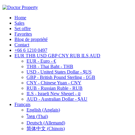
Home
Sales
Set offre
Favorites
Blog de propriété
Contact
+66 6 1210 0497
EUR
THB
USD
GBP
CNY
RUB
ILS
AUD
EUR - Euro - €
THB - Thai Baht - THB
USD - United States Dollar - $US
GBP - British Pound Sterling - £GB
CNY - Chinese Yuan - CNY
RUB - Russian Ruble - RUB
ILS - Israeli New Sheqel - ₪
AUD - Australian Dollar - $AU
Français
English
(
Anglais
)
ไทย
(
Thaï
)
Deutsch
(
Allemand
)
简体中文
(
Chinois
)