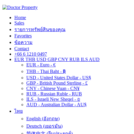
Home
Sales
รายการทรัพย์สินของคุณ
Favorites
ข้อความ
Contact
+66 6 1210 0497
EUR
THB
USD
GBP
CNY
RUB
ILS
AUD
EUR - Euro - €
THB - Thai Baht - ฿
USD - United States Dollar - US$
GBP - British Pound Sterling - £
CNY - Chinese Yuan - CN¥
RUB - Russian Ruble - RUB
ILS - Israeli New Sheqel - ₪
AUD - Australian Dollar - AU$
ไทย
English
(
อังกฤษ
)
Deutsch
(
เยอรมัน
)
简体中文
(
จีนประยุกต์
)