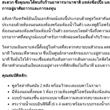
สะดวก ซึ่งคุณจะได้พบกับร้านอาหารนานาชาติ แหล่งช้อปปิ้ง และส
การอยู่อาศัยถาวรและการลงทุน
อสังหาริมทรัพย์อันเป็นเอกลักษณ์แห่งนี้ประกอบด้วยพูลวิลล่าทั
ประกอบด้วยห้องนอนสองห้องพร้อมห้องน้ำในตัว และสตูดิโอพร้อมห้อ
ห้องนอนสองห้องพร้อมห้องน้ำในตัว ออกแบบโดยคำนึงถึงความสะดวกส
บรรยากาศที่สมบูรณ์แบบสำหรับการพักผ่อนพร้อมดื่มด่ำกับวิ
วิลล่าบนเนินเขาแห่งนี้ตั้งอยู่ในทำเลที่สะดวกสบายบนหัวถนน 
นาที ในขณะที่หาดเฉวง ซึ่งเป็นศูนย์กลางหลักของเกาะอยู่ห่าง
นาที จึงมั่นใจได้ว่าจะเชื่อมต่อกับเส้นทางการเดินทางและไลฟ์
ที่หาดหัวถนนอันเงียบสงบอยู่ห่างจากที่พักเพียงไม่กี่นาที มอบ
คุณสมบัติหลัก:
พูลวิลล่าทันสมัย ​​2 หลัง พร้อมวิวทะเลแบบพาโนรามา
มีห้องนอนทั้งหมด 5 ห้อง (รวมห้องสตูดิโอพร้อมห้องนั่งเล่น 
แบบบ้านสองชั้น ออกแบบมาเพื่อความสะดวกสบายและความ
สระว่ายน้ำแบบอินฟินิตี้ (6 x 4 เมตร) พร้อมระบบกรองน้ำเก