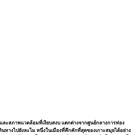
นแท้ๆ และสภาพแวดล้อมที่เงียบสงบ แตกต่างจากศูนย์กลางการท่อง
นทางไปยังละไม หนึ่งในเมืองที่คึกคักที่สุดของเกาะสมุยได้อย่าง