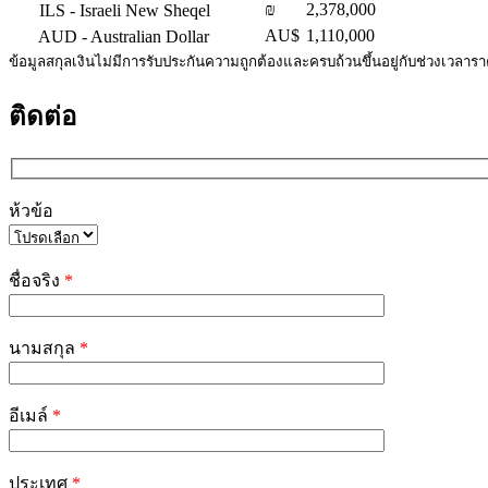
₪
2,378,000
ILS
- Israeli New Sheqel
AU$
1,110,000
AUD
- Australian Dollar
ข้อมูลสกุลเงินไม่มีการรับประกันความถูกต้องและครบถ้วนขึ้นอยู่กับช่วงเวลาร
ติดต่อ
ห้วข้อ
Please
leave
ชื่อจริง
*
this
field
empty.
นามสกุล
*
อีเมล์
*
ประเทศ
*