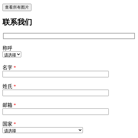
查看所有图片
联系我们
称呼
Please
leave
名字
*
this
field
empty.
姓氏
*
邮箱
*
国家
*