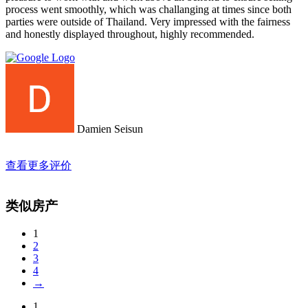
process went smoothly, which was challanging at times since both
parties were outside of Thailand. Very impressed with the fairness
and honestly displayed throughout, highly recommended.
Damien Seisun
查看更多评价
类似房产
1
2
3
4
→
1