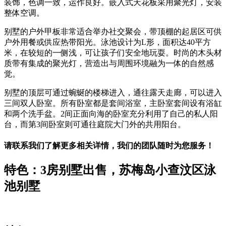
装饰，色调一致，运作良好。嵌入式天花板采用聚光灯，安装
整体空调。
别墅的户外甲板非常适合举办社交聚会，带顶棚的起居区可供
户外用餐或供应热带阳光。泳池设计为L形，面积达40平方
米，在较短的一侧浅，可让孩子们安全地玩耍。时尚的木头材
质带有集成的聚光灯，营造出与周围环境融为一体的自然感
觉。
别墅的顶层可通过蜿蜒的楼梯进入，通往露天走廊，可以进入
三间双人卧室。所有卧室都是套间浴室，主卧室套间设有浴缸
和两个洗手盆。2间正面向海的卧室充分利用了自己的私人阳
台，而第3间卧室则可通往庭院大门外的共用阳台。
请联系我们了解更多相关详情，我们的团队随时为您服务！
特色：
3
房别墅出售，苏梅岛小查汶区泳
池别墅