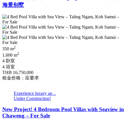
海景别墅
2
350 m
2
1,600 m
4 卧室
4 浴室
THB 16,750,000
租金价格：应要求
Experience luxury an ..
Under Construction!
New Project! 4 Bedroom Pool Villas with Seaview in
Chaweng – For Sale