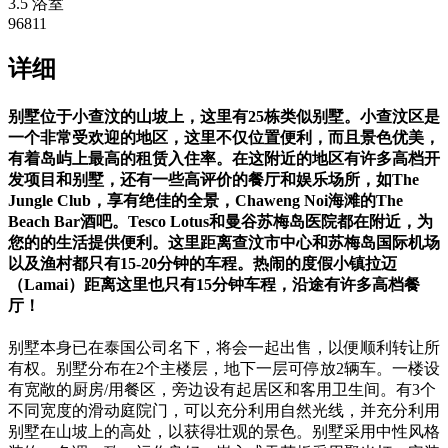
3.5 浴室
96811
详细
别墅位于小查汶的山坡上，这里有
25
栋类似别墅。小查汶区是
一个非常受欢迎的地区，这里不仅位置便利，而且景色优美，
有着岛屿上最高的租赁入住率。在这附近的地区有许多高档开
发项目和别墅，还有一些高评价的餐厅和娱乐场所，如
The
Jungle Club
，享有绝佳的全景，
Chaweng Noi
海滩的
The
Beach Bar
酒吧。
Tesco Lotus
和曼谷苏梅岛医院都在附近，为
您的的生活提供便利。这里距离查汶市中心和苏梅岛国际机场
以及渔村都只有
15-20
分钟的车程。热闹的度假小镇拉迈
（
Lamai
）距离这里也只有
15
分钟车程，沿途有许多高档餐
厅！
别墅本身已在泰国公司名下，将会一起出售，以便顺利转让所
有权。别墅分布在2个主楼层，地下一层可停放2辆车。一楼设
有宽敞的厨房/用餐区，旁边设有起居区和客用卫生间。有3个
不同宽度的滑动庭院门，可以充分利用自然光线，并充分利用
别墅在山坡上的高处，以获得壮观的景色。别墅采用中性风格