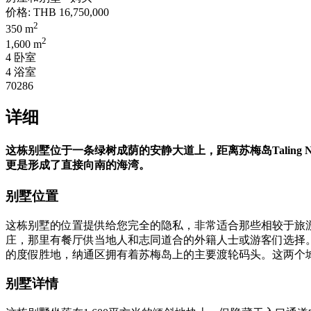
价格:
THB 16,750,000
2
350 m
2
1,600 m
4 卧室
4 浴室
70286
详细
这栋别墅位于一条绿树成荫的安静大道上，距离苏梅岛
Taling 
更是形成了直接向南的海湾。
别墅位置
这栋别墅的位置提供给您完全的隐私，非常适合那些相较于旅
庄，那里有餐厅供当地人和志同道合的外籍人士或游客们选择。离这里
的度假胜地，纳通区拥有着苏梅岛上的主要渡轮码头。这两个城
别墅详情