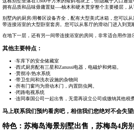
这栋别墅坐落在1,600平方米的倾斜地块上，但隐藏于入口
拥有品质和品味毋庸置疑—-柚木和硬木贯穿整个主要楼层，
别墅内的厨房/用餐区设备齐全，配有大型美式冰箱，您可以
带连接浴室的大型卧室套房。您可以从客厅的滑动门进入到宽
在地下一层，还有另一间带连接浴室的房间，非常适合用作游
其他主要特点：
·车库下的安全储藏室
·西式厨房配有三星和Zanussi电器，电磁炉和烤箱。
·贯彻冷/热水系统
·带卫生间和洗衣设施的杂物间
·所有门窗均为滑动木门，内置防虫网。
·闭路电视系统
·连同泰国公司一起出售，无需再设立公司或缴纳其他税
马上联系我们预约看房吧，相信我们您绝对不会失望
特色：苏梅岛海景别墅出售，苏梅岛
4
房