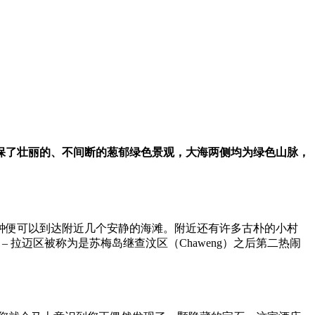
保了壮丽的、不间断的葱郁绿色景观，大海两侧均为绿色山脉，
钟便可以到达附近几个安静的海滩。附近还有许多古朴的小村
– 拉迈区被称为是苏梅岛继查汶区（Chaweng）之后第二热闹