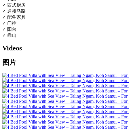
✓ 西式厨房
✓ 通接马路
✓ 配备家具
✓ 门控
✓ 阳台
✓ 靠山
Videos
图片