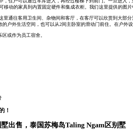
通道中，住户可以通过车库进入，再经过楼梯下到前门。一旦进入
从可移动的家具到内置固定硬件和集成衣柜。我们这里提供的图片
从这里通往客用卫生间、杂物间和客厅，在客厅可以欣赏到大部分
敞的户外生活空间，也可以从2间主卧室的滑动门前住。在户外
乐区或作为员工宿舍。
费
的！
别墅出售，泰国苏梅岛
Taling Ngam
区别墅