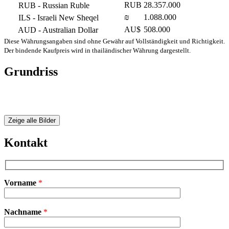
RUB
28.357.000
RUB
- Russian Ruble
₪
1.088.000
ILS
- Israeli New Sheqel
AU$
508.000
AUD
- Australian Dollar
Diese Währungsangaben sind ohne Gewähr auf Vollständigkeit und Richtigkeit.
Der bindende Kaufpreis wird in thailändischer Währung dargestellt.
Grundriss
Zeige alle Bilder
Kontakt
Vorname
*
Bitte
Nachname
*
lasse
dieses