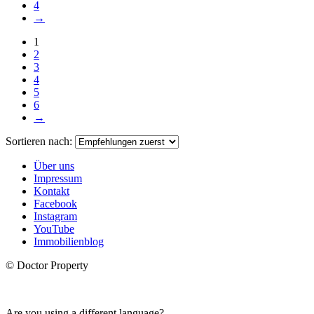
4
→
1
2
3
4
5
6
→
Sortieren nach:
Über uns
Impressum
Kontakt
Facebook
Instagram
YouTube
Immobilienblog
© Doctor Property
Are you using a different language?