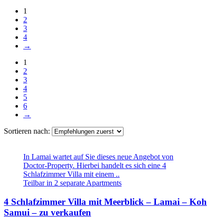
1
2
3
4
→
1
2
3
4
5
6
→
Sortieren nach:
In Lamai wartet auf Sie dieses neue Angebot von
Doctor-Property. Hierbei handelt es sich eine 4
Schlafzimmer Villa mit einem ..
Teilbar in 2 separate Apartments
4 Schlafzimmer Villa mit Meerblick – Lamai – Koh
Samui – zu verkaufen