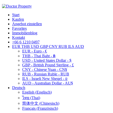
Start
Kaufen
Angebot einstellen
Favorites
Immobilienblog
Kontakt
+66 6 1210 0497
EUR
THB
USD
GBP
CNY
RUB
ILS
AUD
EUR - Euro - €
THB - Thai Baht - ฿
USD - United States Dollar - $
GBP - British Pound Sterling - £
CNY - Chinese Yuan - CN¥
RUB - Russian Ruble - RUB
ILS - Israeli New Sheqel - ₪
AUD - Australian Dollar - AU$
Deutsch
English
(
Englisch
)
ไทย
(
Thai
)
简体中文
(
Chinesisch
)
Français
(
Französisch
)