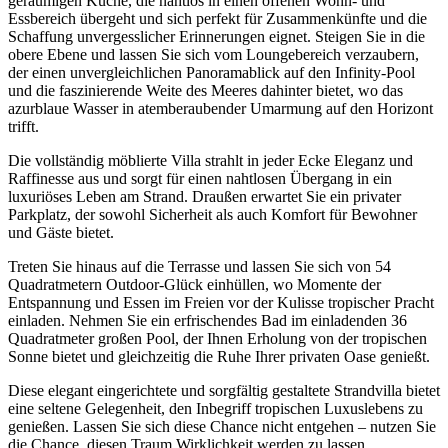
geräumigen Küche, die nahtlos in einen offenen Wohn- und
Essbereich übergeht und sich perfekt für Zusammenkünfte und die
Schaffung unvergesslicher Erinnerungen eignet. Steigen Sie in die
obere Ebene und lassen Sie sich vom Loungebereich verzaubern,
der einen unvergleichlichen Panoramablick auf den Infinity-Pool
und die faszinierende Weite des Meeres dahinter bietet, wo das
azurblaue Wasser in atemberaubender Umarmung auf den Horizont
trifft.
Die vollständig möblierte Villa strahlt in jeder Ecke Eleganz und
Raffinesse aus und sorgt für einen nahtlosen Übergang in ein
luxuriöses Leben am Strand. Draußen erwartet Sie ein privater
Parkplatz, der sowohl Sicherheit als auch Komfort für Bewohner
und Gäste bietet.
Treten Sie hinaus auf die Terrasse und lassen Sie sich von 54
Quadratmetern Outdoor-Glück einhüllen, wo Momente der
Entspannung und Essen im Freien vor der Kulisse tropischer Pracht
einladen. Nehmen Sie ein erfrischendes Bad im einladenden 36
Quadratmeter großen Pool, der Ihnen Erholung von der tropischen
Sonne bietet und gleichzeitig die Ruhe Ihrer privaten Oase genießt.
Diese elegant eingerichtete und sorgfältig gestaltete Strandvilla bietet
eine seltene Gelegenheit, den Inbegriff tropischen Luxuslebens zu
genießen. Lassen Sie sich diese Chance nicht entgehen – nutzen Sie
die Chance, diesen Traum Wirklichkeit werden zu lassen.