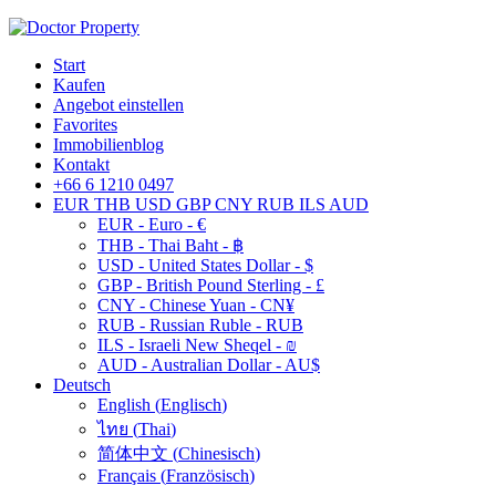
Start
Kaufen
Angebot einstellen
Favorites
Immobilienblog
Kontakt
+66 6 1210 0497
EUR
THB
USD
GBP
CNY
RUB
ILS
AUD
EUR - Euro - €
THB - Thai Baht - ฿
USD - United States Dollar - $
GBP - British Pound Sterling - £
CNY - Chinese Yuan - CN¥
RUB - Russian Ruble - RUB
ILS - Israeli New Sheqel - ₪
AUD - Australian Dollar - AU$
Deutsch
English
(
Englisch
)
ไทย
(
Thai
)
简体中文
(
Chinesisch
)
Français
(
Französisch
)