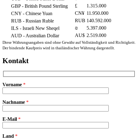
£
1.315.000
GBP
- British Pound Sterling
CN¥
11.950.000
CNY
- Chinese Yuan
RUB
140.592.000
RUB
- Russian Ruble
₪
5.397.000
ILS
- Israeli New Sheqel
AU$
2.519.000
AUD
- Australian Dollar
Diese Währungsangaben sind ohne Gewähr auf Vollständigkeit und Richtigkeit.
Der bindende Kaufpreis wird in thailändischer Währung dargestellt.
Kontakt
Vorname
*
Bitte
Nachname
*
lasse
dieses
Feld
E-Mail
leer.
*
Land
*