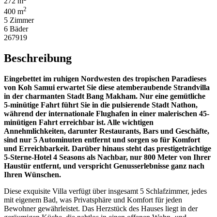
272 m
2
400 m
5 Zimmer
6 Bäder
267919
Beschreibung
Eingebettet im ruhigen Nordwesten des tropischen Paradieses
von Koh Samui erwartet Sie diese atemberaubende Strandvilla
in der charmanten Stadt Bang Makham. Nur eine gemütliche
5-minütige Fahrt führt Sie in die pulsierende Stadt Nathon,
während der internationale Flughafen in einer malerischen 45-
minütigen Fahrt erreichbar ist. Alle wichtigen
Annehmlichkeiten, darunter Restaurants, Bars und Geschäfte,
sind nur 5 Autominuten entfernt und sorgen so für Komfort
und Erreichbarkeit. Darüber hinaus steht das prestigeträchtige
5-Sterne-Hotel 4 Seasons als Nachbar, nur 800 Meter von Ihrer
Haustür entfernt, und verspricht Genusserlebnisse ganz nach
Ihren Wünschen.
Diese exquisite Villa verfügt über insgesamt 5 Schlafzimmer, jedes
mit eigenem Bad, was Privatsphäre und Komfort für jeden
Bewohner gewährleistet. Das Herzstück des Hauses liegt in der