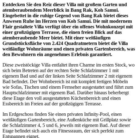
Entdecken Sie den Reiz dieser Villa mit großem Garten und
atemberaubendem Meerblick in Bang Rak, Koh Samui.
Eingebettet in die ruhige Gegend von Bang Rak bietet dieses
Anwesen Ruhe im Herzen von Koh Samui. Die mit modernem
Flair gestaltete Villa verfügt über ein offenes Wohnkonzept mit
einer großzügigen Terrasse, die einen freien Blick auf das
atemberaubende Meer bietet. Mit einer weitläufigen
Grundstücksfläche von 2.424 Quadratmetern bietet die Villa
weitläufige Wohnräume und einen privaten Gartenbereich, was
den Bewohnern ein angenehmes Erlebnis garantiert.
Diese zweistöckige Villa entfaltet ihren Charme im ersten Stock, wo
sich beim Betreten auf der rechten Seite Schlafzimmer 1 mit
eigenem Bad und auf der linken Seite Schlafzimmer 2 mit eigenem
Bad befindet. Der Wohnbereich ist mit komplett fertigen Möbeln
wie Sofas, Tischen und einem Fernseher ausgestattet und führt zum
Hauptschlafzimmer mit eigenem Bad. Darüber hinaus beherbergt
diese Etage den voll ausgestatteten Küchenbereich und einen
Essbereich im Freien auf der großzügigen Terrasse.
Im Erdgeschoss finden Sie einen privaten Infinity-Pool, einen
weitläufigen Gartenbereich, eine Außenküche mit Grillplatz sowie
die Schlafzimmer 4, 5 und 6, jeweils mit eigenem Bad. Auf dieser
Etage befindet sich auch ein Fitnessraum, der sich perfekt zum
Entspannen eignet.