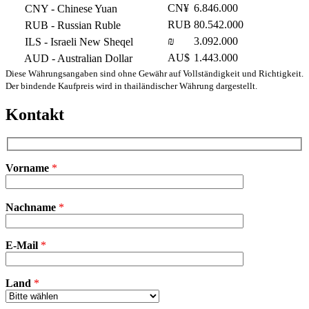
CN¥
6.846.000
CNY
- Chinese Yuan
RUB
80.542.000
RUB
- Russian Ruble
₪
3.092.000
ILS
- Israeli New Sheqel
AU$
1.443.000
AUD
- Australian Dollar
Diese Währungsangaben sind ohne Gewähr auf Vollständigkeit und Richtigkeit.
Der bindende Kaufpreis wird in thailändischer Währung dargestellt.
Kontakt
Vorname
*
Bitte
Nachname
*
lasse
dieses
Feld
E-Mail
leer.
*
Land
*