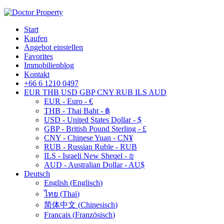
Start
Kaufen
Angebot einstellen
Favorites
Immobilienblog
Kontakt
+66 6 1210 0497
EUR
THB
USD
GBP
CNY
RUB
ILS
AUD
EUR - Euro - €
THB - Thai Baht - ฿
USD - United States Dollar - $
GBP - British Pound Sterling - £
CNY - Chinese Yuan - CN¥
RUB - Russian Ruble - RUB
ILS - Israeli New Sheqel - ₪
AUD - Australian Dollar - AU$
Deutsch
English
(
Englisch
)
ไทย
(
Thai
)
简体中文
(
Chinesisch
)
Français
(
Französisch
)