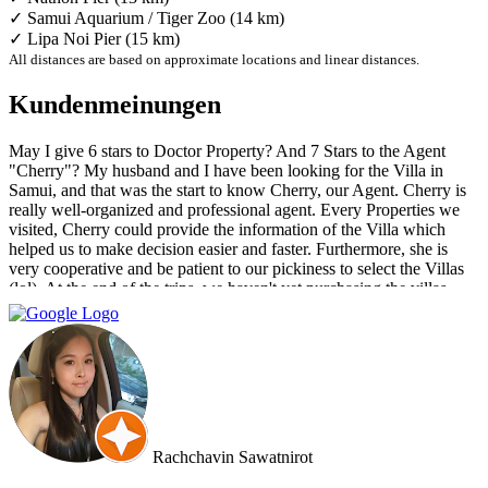
✓ Samui Aquarium / Tiger Zoo (14 km)
✓ Lipa Noi Pier (15 km)
All distances are based on approximate locations and linear distances.
Kundenmeinungen
May I give 6 stars to Doctor Property? And 7 Stars to the Agent
"Cherry"? My husband and I have been looking for the Villa in
Samui, and that was the start to know Cherry, our Agent. Cherry is
really well-organized and professional agent. Every Properties we
visited, Cherry could provide the information of the Villa which
helped us to make decision easier and faster. Furthermore, she is
very cooperative and be patient to our pickiness to select the Villas
(lol). At the end of the trips, we haven't yet purchasing the villas
from Cherry and Doctor Property. However, I get to know a new
friend and surely if we have a new plan for new property. Cherry
and Doctor Property will be one of our very first choice to contact.
Bella & Tom
Rachchavin Sawatnirot