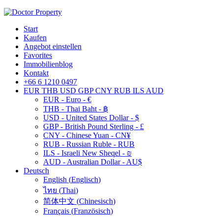
Start
Kaufen
Angebot einstellen
Favorites
Immobilienblog
Kontakt
+66 6 1210 0497
EUR
THB
USD
GBP
CNY
RUB
ILS
AUD
EUR - Euro - €
THB - Thai Baht - ฿
USD - United States Dollar - $
GBP - British Pound Sterling - £
CNY - Chinese Yuan - CN¥
RUB - Russian Ruble - RUB
ILS - Israeli New Sheqel - ₪
AUD - Australian Dollar - AU$
Deutsch
English
(
Englisch
)
ไทย
(
Thai
)
简体中文
(
Chinesisch
)
Français
(
Französisch
)