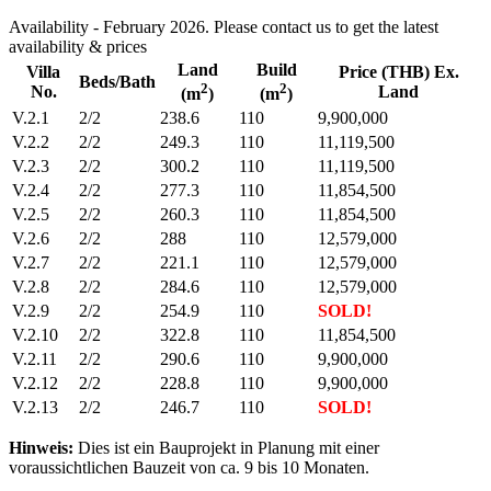
Availability - February 2026. Please contact us to get the latest
availability & prices
Land
Build
Villa
Price (THB) Ex.
Beds/Bath
2
2
No.
Land
(m
)
(m
)
V.2.1
2/2
238.6
110
9,900,000
V.2.2
2/2
249.3
110
11,119,500
V.2.3
2/2
300.2
110
11,119,500
V.2.4
2/2
277.3
110
11,854,500
V.2.5
2/2
260.3
110
11,854,500
V.2.6
2/2
288
110
12,579,000
V.2.7
2/2
221.1
110
12,579,000
V.2.8
2/2
284.6
110
12,579,000
V.2.9
2/2
254.9
110
SOLD!
V.2.10
2/2
322.8
110
11,854,500
V.2.11
2/2
290.6
110
9,900,000
V.2.12
2/2
228.8
110
9,900,000
V.2.13
2/2
246.7
110
SOLD!
Hinweis:
Dies ist ein Bauprojekt in Planung mit einer
voraussichtlichen Bauzeit von ca. 9 bis 10 Monaten.