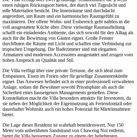
einen ruhigen Rückzugsort bieten, der durch viel Tageslicht und
edle Materialien besticht. Die Innenräume sind durchdacht
angeordnet, um Raum und ein harmonisches Raumgefühl zu
maximieren. Der offene Wohn- und Essbereich geht nahtlos in die
voll ausgestattete Küche über. Diese vielseitige Raumaufteilung
schafft ein einladendes Ambiente, das sich sowohl für den Alltag als
auch für die Bewirtung von Gästen eignet. Große Fenster
durchfluten die Räume mit Licht und schaffen eine Verbindung zur
tropischen Umgebung. Die Badezimmer sind mit eleganten
Armaturen und modernen Accessoires ausgestattet und zeugen vom
hohen Anspruch an Qualität und Stil.
Die Villa verfügt über eine private Terrasse, die sich ideal zum
Entspannen, Essen im Freien oder für gesellige Zusammenkünfte
eignet. Das Anwesen befindet sich in einer professionell verwalteten
Anlage, sodass die Bewohner sowohl Privatsphäre als auch die
Sicherheit eines hauseigenen Managements genießen. Diese
Konstellation macht die Villa besonders attraktiv für Investoren, da
sie neben der Möglichkeit der Eigennutzung als Feriendomizil oder
dauerhafter Wohnsitz auch ein hohes Potenzial für Mieteinnahmen
bietet.
Die Lage dieser Residenz ist wahrhaft beneidenswert. Nur 150
Meter vom unberührten Sandstrand von Chaweng Noi entfernt,
bietet die Villa bequemen Zugang zu einem der beliebtesten