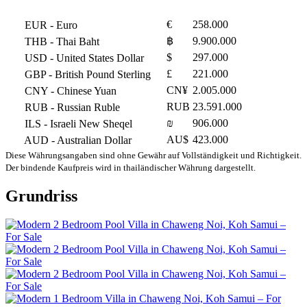
€
258.000
EUR
- Euro
฿
9.900.000
THB
- Thai Baht
$
297.000
USD
- United States Dollar
£
221.000
GBP
- British Pound Sterling
CN¥
2.005.000
CNY
- Chinese Yuan
RUB
23.591.000
RUB
- Russian Ruble
₪
906.000
ILS
- Israeli New Sheqel
AU$
423.000
AUD
- Australian Dollar
Diese Währungsangaben sind ohne Gewähr auf Vollständigkeit und Richtigkeit.
Der bindende Kaufpreis wird in thailändischer Währung dargestellt.
Grundriss