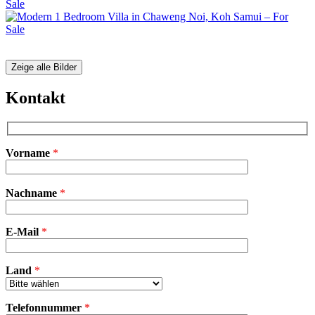
Zeige alle Bilder
Kontakt
Vorname
*
Bitte
Nachname
*
lasse
dieses
Feld
E-Mail
leer.
*
Land
*
Telefonnummer
*