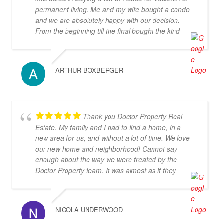
permanent living. Me and my wife bought a condo
and we are absolutely happy with our decision.
From the beginning till the final bought the kind
personal gave us always an secure feeling about
our decision, we never felt helpless what was an
argument for doctor-property and against the
ARTHUR BOXBERGER
others agencies in Thailand. We can highly
recommend the service and the beautiful buildings.
Thank you Doctor Property Real
Estate. My family and I had to find a home, in a
new area for us, and without a lot of time. We love
our new home and neighborhood! Cannot say
enough about the way we were treated by the
Doctor Property team. It was almost as if they
dropped everything to find us the perfect home.
Thanks again!
NICOLA UNDERWOOD