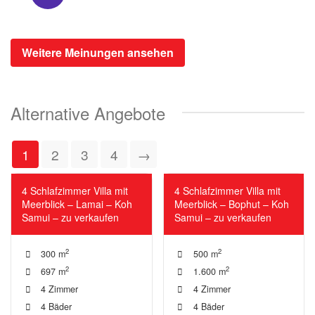
Weitere Meinungen ansehen
Alternative Angebote
1
2
3
4
→
Teilbar in 2 separate Apartments
4 Schlafzimmer Villa mit
4 Schlafzimmer Villa mit
Meerblick – Lamai – Koh
Meerblick – Bophut – Koh
Samui – zu verkaufen
Samui – zu verkaufen
2
2
300 m
500 m
2
2
697 m
1.600 m
4 Zimmer
4 Zimmer
4 Bäder
4 Bäder