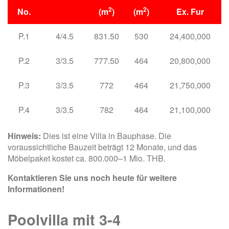
2
2
No.
(m
)
(m
)
Ex. Fur
P.1
4/4.5
831.50
530
24,400,000
P.2
3/3.5
777.50
464
20,800,000
P.3
3/3.5
772
464
21,750,000
P.4
3/3.5
782
464
21,100,000
Hinweis:
Dies ist eine Villa in Bauphase. Die
voraussichtliche Bauzeit beträgt 12 Monate, und das
Möbelpaket kostet ca. 800.000–1 Mio. THB.
Kontaktieren Sie uns noch heute für weitere
Informationen!
Poolvilla mit 3-4