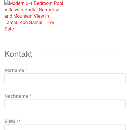
Kontakt
Vorname
*
B
i
Nachname
*
t
t
e
l
E-Mail
*
a