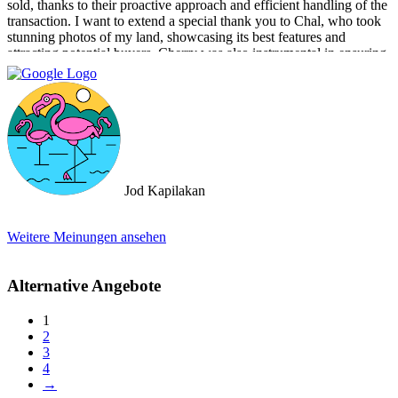
sold, thanks to their proactive approach and efficient handling of the
transaction. I want to extend a special thank you to Chal, who took
stunning photos of my land, showcasing its best features and
attracting potential buyers. Cherry was also instrumental in ensuring
that the deal went through smoothly, providing invaluable support
and guidance every step of the way. What sets Doctor Property Real
Estate apart is their commitment to honesty and transparency.
Throughout the entire process, I felt well-informed and confident in
their abilities. Their team's attention to detail and personalized
approach made the selling experience stress-free and enjoyable. I
highly recommend Doctor Property Real Estate to anyone looking
for a real estate agency that goes above and beyond to deliver
Jod Kapilakan
outstanding results. Their professionalism, expertise, and exceptional
service make them the perfect choice for all your real estate needs.
Weitere Meinungen ansehen
Alternative Angebote
1
2
3
4
→