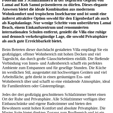
Poolvilla mit 3 Schlafzimmern in der begehrten Gegend von
Lamai auf Koh Samui präsentieren zu dürfen. Dieses elegante
Anwesen bietet die ideale Kombination aus modernem
Wohnkomfort und tropischem Inselcharme und ist somit eine
äußerst attraktive Option sowohl für den Eigenbedarf als auch
als Kapitalanlage. Nur wenige Schritte vom unberührten Lamai
Beach, einem Einkaufszentrum und renommierten
internationalen Schulen entfernt, genießt die Villa eine ruhige
und dennoch verkehrsgünstige Lage, die sowohl Privatsphäre
als auch gute Erreichbarkeit bietet.
Beim Betreten dieser durchdacht gestalteten Villa empfängt Sie ein
großzügiger, offener Wohnbereich mit hohen Decken und viel
Tageslicht, das durch große Glasschiebetüren einfällt. Die fließende
Verbindung von Innen- und Außenbereich schafft ein perfektes
Ambiente zum Entspannen und für gesellige Stunden. Die Küche
im westlichen Stil, ausgestattet mit hochwertigen Geräten und viel
Arbeitsfläche, geht direkt in einen geräumigen Ess- und
Wohnbereich über und schafft so eine einladende Atmosphäre, ideal
für Familienfeiern oder Gästeempfänge.
Jedes der drei großzügig geschnittenen Schlafzimmer bietet einen
Ort der Ruhe und Privatsphäre. Alle Schlafzimmer verfügen über
Einbauschränke und eigene Badezimmer und bieten den
Bewohnern somit hohen Komfort und absolute Privatsphäre. Die
Master-Suite bietet direkten Zugang zum Poolbereich und ist ein