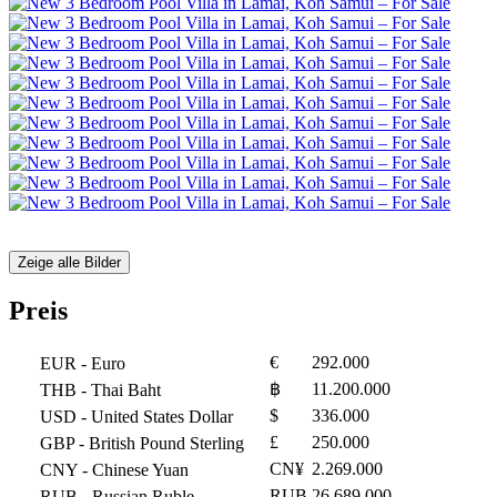
Zeige alle Bilder
Preis
€
292.000
EUR
- Euro
฿
11.200.000
THB
- Thai Baht
$
336.000
USD
- United States Dollar
£
250.000
GBP
- British Pound Sterling
CN¥
2.269.000
CNY
- Chinese Yuan
RUB
26.689.000
RUB
- Russian Ruble