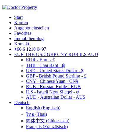
Start
Kaufen
Angebot einstellen
Favorites
Immobilienblog
Kontakt
+66 6 1210 0497
EUR
THB
USD
GBP
CNY
RUB
ILS
AUD
EUR - Euro - €
THB - Thai Baht - ฿
USD - United States Dollar - $
GBP - British Pound Sterling - £
CNY - Chinese Yuan - CN¥
RUB - Russian Ruble - RUB
ILS - Israeli New Sheqel - ₪
AUD - Australian Dollar - AU$
Deutsch
English
(
Englisch
)
ไทย
(
Thai
)
简体中文
(
Chinesisch
)
Français
(
Französisch
)