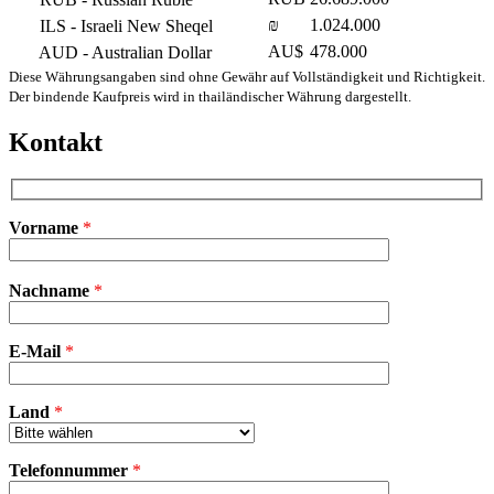
₪
1.024.000
ILS
- Israeli New Sheqel
AU$
478.000
AUD
- Australian Dollar
Diese Währungsangaben sind ohne Gewähr auf Vollständigkeit und Richtigkeit.
Der bindende Kaufpreis wird in thailändischer Währung dargestellt.
Kontakt
Vorname
*
Bitte
Nachname
*
lasse
dieses
Feld
E-Mail
leer.
*
Land
*
Telefonnummer
*