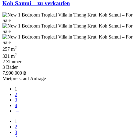
Koh Samui – zu verkaufen
2
257 m
2
321 m
2 Zimmer
3 Bäder
7.990.000 ฿
Mietpreis: auf Anfrage
1
2
3
4
→
1
2
3