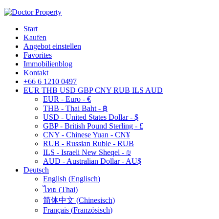
Start
Kaufen
Angebot einstellen
Favorites
Immobilienblog
Kontakt
+66 6 1210 0497
EUR
THB
USD
GBP
CNY
RUB
ILS
AUD
EUR - Euro - €
THB - Thai Baht - ฿
USD - United States Dollar - $
GBP - British Pound Sterling - £
CNY - Chinese Yuan - CN¥
RUB - Russian Ruble - RUB
ILS - Israeli New Sheqel - ₪
AUD - Australian Dollar - AU$
Deutsch
English
(
Englisch
)
ไทย
(
Thai
)
简体中文
(
Chinesisch
)
Français
(
Französisch
)