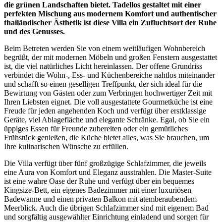
die grünen Landschaften bietet. Tadellos gestaltet mit einer
perfekten Mischung aus modernem Komfort und authentischer
thailändischer Ästhetik ist diese Villa ein Zufluchtsort der Ruhe
und des Genusses.
Beim Betreten werden Sie von einem weitläufigen Wohnbereich
begrüßt, der mit modernen Möbeln und großen Fenstern ausgestattet
ist, die viel natürliches Licht hereinlassen. Der offene Grundriss
verbindet die Wohn-, Ess- und Küchenbereiche nahtlos miteinander
und schafft so einen geselligen Treffpunkt, der sich ideal für die
Bewirtung von Gästen oder zum Verbringen hochwertiger Zeit mit
Ihren Liebsten eignet. Die voll ausgestattete Gourmetküche ist eine
Freude für jeden angehenden Koch und verfügt über erstklassige
Geräte, viel Ablagefläche und elegante Schränke. Egal, ob Sie ein
üppiges Essen für Freunde zubereiten oder ein gemütliches
Frühstück genießen, die Küche bietet alles, was Sie brauchen, um
Ihre kulinarischen Wünsche zu erfüllen.
Die Villa verfügt über fünf großzügige Schlafzimmer, die jeweils
eine Aura von Komfort und Eleganz ausstrahlen. Die Master-Suite
ist eine wahre Oase der Ruhe und verfügt über ein bequemes
Kingsize-Bett, ein eigenes Badezimmer mit einer luxuriösen
Badewanne und einen privaten Balkon mit atemberaubendem
Meerblick. Auch die übrigen Schlafzimmer sind mit eigenem Bad
und sorgfältig ausgewählter Einrichtung einladend und sorgen für