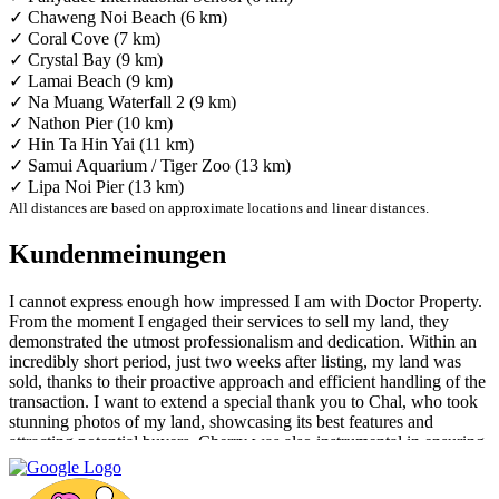
✓ Chaweng Noi Beach (6 km)
✓ Coral Cove (7 km)
✓ Crystal Bay (9 km)
✓ Lamai Beach (9 km)
✓ Na Muang Waterfall 2 (9 km)
✓ Nathon Pier (10 km)
✓ Hin Ta Hin Yai (11 km)
✓ Samui Aquarium / Tiger Zoo (13 km)
✓ Lipa Noi Pier (13 km)
All distances are based on approximate locations and linear distances.
Kundenmeinungen
I cannot express enough how impressed I am with Doctor Property.
From the moment I engaged their services to sell my land, they
demonstrated the utmost professionalism and dedication. Within an
incredibly short period, just two weeks after listing, my land was
sold, thanks to their proactive approach and efficient handling of the
transaction. I want to extend a special thank you to Chal, who took
stunning photos of my land, showcasing its best features and
attracting potential buyers. Cherry was also instrumental in ensuring
that the deal went through smoothly, providing invaluable support
and guidance every step of the way. What sets Doctor Property Real