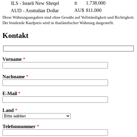
₪
1.738.000
ILS
- Israeli New Sheqel
AU$
811.000
AUD
- Australian Dollar
Diese Währungsangaben sind ohne Gewähr auf Vollständigkeit und Richtigkeit.
Der bindende Kaufpreis wird in thailändischer Währung dargestellt.
Kontakt
Vorname
*
Bitte
Nachname
*
lasse
dieses
Feld
E-Mail
leer.
*
Land
*
Telefonnummer
*