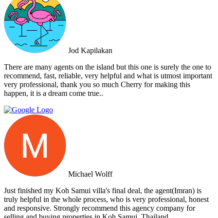
Estate apart is their commitment to honesty and transparency.
Throughout the entire process, I felt well-informed and confident in
their abilities. Their team's attention to detail and personalized
approach made the selling experience stress-free and enjoyable. I
highly recommend Doctor Property Real Estate to anyone looking
for a real estate agency that goes above and beyond to deliver
Jod Kapilakan
outstanding results. Their professionalism, expertise, and exceptional
service make them the perfect choice for all your real estate needs.
There are many agents on the island but this one is surely the one to
recommend, fast, reliable, very helpful and what is utmost important
very professional, thank you so much Cherry for making this
happen, it is a dream come true..
Michael Wolff
Just finished my Koh Samui villa's final deal, the agent(Imran) is
truly helpful in the whole process, who is very professional, honest
and responsive. Strongly recommend this agency company for
selling and buying properties in Koh Samui, Thailand.