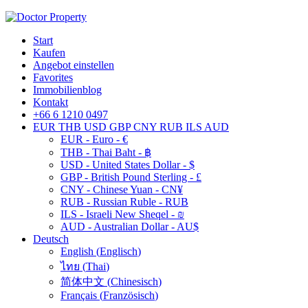
Start
Kaufen
Angebot einstellen
Favorites
Immobilienblog
Kontakt
+66 6 1210 0497
EUR
THB
USD
GBP
CNY
RUB
ILS
AUD
EUR - Euro - €
THB - Thai Baht - ฿
USD - United States Dollar - $
GBP - British Pound Sterling - £
CNY - Chinese Yuan - CN¥
RUB - Russian Ruble - RUB
ILS - Israeli New Sheqel - ₪
AUD - Australian Dollar - AU$
Deutsch
English
(
Englisch
)
ไทย
(
Thai
)
简体中文
(
Chinesisch
)
Français
(
Französisch
)