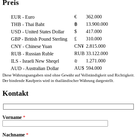
Preis
€
362.000
EUR
- Euro
฿
13.900.000
THB
- Thai Baht
$
417.000
USD
- United States Dollar
£
310.000
GBP
- British Pound Sterling
CN¥
2.815.000
CNY
- Chinese Yuan
RUB
33.122.000
RUB
- Russian Ruble
₪
1.271.000
ILS
- Israeli New Sheqel
AU$
594.000
AUD
- Australian Dollar
Diese Währungsangaben sind ohne Gewähr auf Vollständigkeit und Richtigkeit.
Der bindende Kaufpreis wird in thailändischer Währung dargestellt.
Kontakt
Vorname
*
Bitte
Nachname
*
lasse