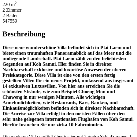
2
220 m
2 Zimmer
2 Bäder
547559
Beschreibung
Diese neue wunderschöne Villa befindet sich in Plai Laem und
bietet einen traumhaften Panoramablick auf das Meer und die
umliegende Landschaft. Plai Laem zählt zu den beliebtesten
Gegenden auf Koh Samui. Hier finden Sie in direkter
Nachbarschaft exklusive und luxuriöse Anwesen der oberen
Preiskategorie. Diese Villa ist eine von den ersten fertig
gestellten Villen für ein neues Projekt, umfassend aus insgesamt
14 exklusiven Luxusvillen. Von hier aus erreichen Sie die
schönsten Strände, wie zum Beispiel Choeng Mon und
Chaweng in nur wenigen Minuten. Alle wichtigen
Annehmlichkeiten, wie Restaurants, Bars, Banken, und
Einkaufsmöglichkeiten befinden sich in direkter Nachbarschaft.
Die Anreise zur Villa erfolgt in den meisten Fällen über den
sehr nahe gelegenen internationalen Flughafen von Koh Samui.
Hierfür brauchen Sie nur zirka 10 Fahrminuten.
Die moderne Villa verfügt über insgesamt 2 große Schlafzimmer, 2