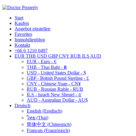
Start
Kaufen
Angebot einstellen
Favorites
Immobilienblog
Kontakt
+66 6 1210 0497
EUR
THB
USD
GBP
CNY
RUB
ILS
AUD
EUR - Euro - €
THB - Thai Baht - ฿
USD - United States Dollar - $
GBP - British Pound Sterling - £
CNY - Chinese Yuan - CN¥
RUB - Russian Ruble - RUB
ILS - Israeli New Sheqel - ₪
AUD - Australian Dollar - AU$
Deutsch
English
(
Englisch
)
ไทย
(
Thai
)
简体中文
(
Chinesisch
)
Français
(
Französisch
)