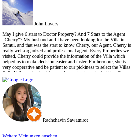
John Lavery
May I give 6 stars to Doctor Property? And 7 Stars to the Agent
"Cherry"? My husband and I have been looking for the Villa in
Samui, and that was the start to know Cherry, our Agent. Cherry is
really well-organized and professional agent. Every Properties we
visited, Cherry could provide the information of the Villa which
helped us to make decision easier and faster. Furthermore, she is
very cooperative and be patient to our pickiness to select the Villas
(lol). At the end of the trips, we haven't yet purchasing the villas
from Cherry and Doctor Property. However, I get to know a new
friend and surely if we have a new plan for new property. Cherry
and Doctor Property will be one of our very first choice to contact.
Bella & Tom
Rachchavin Sawatnirot
Weitere Meinungen ansehen