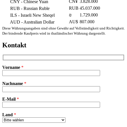
CN¥
3.828.000
CNY
- Chinese Yuan
RUB
45.037.000
RUB
- Russian Ruble
₪
1.729.000
ILS
- Israeli New Sheqel
AU$
807.000
AUD
- Australian Dollar
Diese Währungsangaben sind ohne Gewähr auf Vollständigkeit und Richtigkeit.
Der bindende Kaufpreis wird in thailändischer Währung dargestellt.
Kontakt
Vorname
*
Bitte
Nachname
*
lasse
dieses
Feld
E-Mail
leer.
*
Land
*