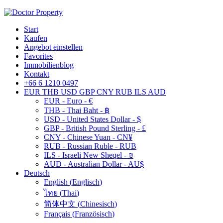
Start
Kaufen
Angebot einstellen
Favorites
Immobilienblog
Kontakt
+66 6 1210 0497
EUR
THB
USD
GBP
CNY
RUB
ILS
AUD
EUR - Euro - €
THB - Thai Baht - ฿
USD - United States Dollar - $
GBP - British Pound Sterling - £
CNY - Chinese Yuan - CN¥
RUB - Russian Ruble - RUB
ILS - Israeli New Sheqel - ₪
AUD - Australian Dollar - AU$
Deutsch
English
(
Englisch
)
ไทย
(
Thai
)
简体中文
(
Chinesisch
)
Français
(
Französisch
)