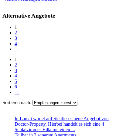
Alternative Angebote
1
2
3
4
→
1
2
3
4
5
6
→
Sortieren nach:
In Lamai wartet auf Sie dieses neue Angebot von
Doctor-Property. Hierbei handelt es sich eine 4
Schlafzimmer Villa mit einem ..
Teilbar in 2 separate Apartments