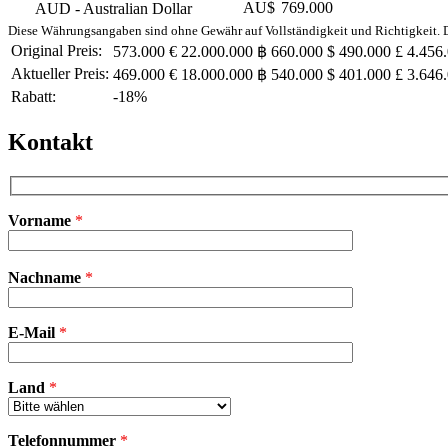
AU$
769.000
AUD
- Australian Dollar
Diese Währungsangaben sind ohne Gewähr auf Vollständigkeit und Richtigkeit. De
Original Preis:
573.000 €
22.000.000 ฿
660.000 $
490.000 £
4.456
Aktueller Preis:
469.000 €
18.000.000 ฿
540.000 $
401.000 £
3.646
Rabatt:
-18%
Kontakt
Vorname
*
Bitte
Nachname
*
lasse
dieses
Feld
E-Mail
leer.
*
Land
*
Telefonnummer
*