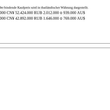
r bindende Kaufpreis wird in thailändischer Währung dargestellt.
.000 CN¥
52.424.000 RUB
2.012.000 ₪
939.000 AU$
.000 CN¥
42.892.000 RUB
1.646.000 ₪
769.000 AU$