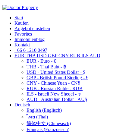
Start
Kaufen
Angebot einstellen
Favorites
Immobilienblog
Kontakt
+66 6 1210 0497
EUR
THB
USD
GBP
CNY
RUB
ILS
AUD
EUR - Euro - €
THB - Thai Baht - ฿
USD - United States Dollar - $
GBP - British Pound Sterling - £
CNY - Chinese Yuan - CN¥
RUB - Russian Ruble - RUB
ILS - Israeli New Sheqel - ₪
AUD - Australian Dollar - AU$
Deutsch
English
(
Englisch
)
ไทย
(
Thai
)
简体中文
(
Chinesisch
)
Français
(
Französisch
)