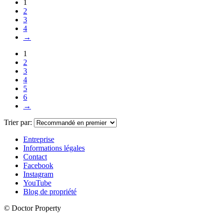
1
2
3
4
→
1
2
3
4
5
6
→
Trier par:
Entreprise
Informations légales
Contact
Facebook
Instagram
YouTube
Blog de propriété
© Doctor Property