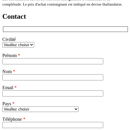
complétude. Le prix d'achat contraignant est indiqué en devise thaïlandaise.
Contact
Civilité
Veuillez
Prénom
*
laisser
ce
champ
Nom
vide.
*
Email
*
Pays
*
Téléphone
*