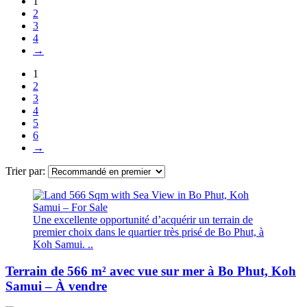
1
2
3
4
→
1
2
3
4
5
6
→
Trier par:
Une excellente opportunité d’acquérir un terrain de
premier choix dans le quartier très prisé de Bo Phut, à
Koh Samui. ..
Terrain de 566 m² avec vue sur mer à Bo Phut, Koh
Samui – À vendre