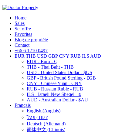
Home
Sales
Set offre
Favorites
Blog de propriété
Contact
+66 6 1210 0497
EUR
THB
USD
GBP
CNY
RUB
ILS
AUD
EUR - Euro - €
THB - Thai Baht - THB
USD - United States Dollar - $US
GBP - British Pound Sterling - £GB
CNY - Chinese Yuan - CNY
RUB - Russian Ruble - RUB
ILS - Israeli New Sheqel - ₪
AUD - Australian Dollar - $AU
Français
English
(
Anglais
)
ไทย
(
Thaï
)
Deutsch
(
Allemand
)
简体中文
(
Chinois
)