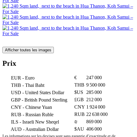
Afficher toutes les images
Prix
€
247 000
EUR
- Euro
THB
9 500 000
THB
- Thai Baht
$US
285 000
USD
- United States Dollar
£GB
212 000
GBP
- British Pound Sterling
CNY
1 924 000
CNY
- Chinese Yuan
RUB
22 638 000
RUB
- Russian Ruble
₪
869 000
ILS
- Israeli New Sheqel
$AU
406 000
AUD
- Australian Dollar
Les informations sur les devises sont sans garantie d’exactitude et de