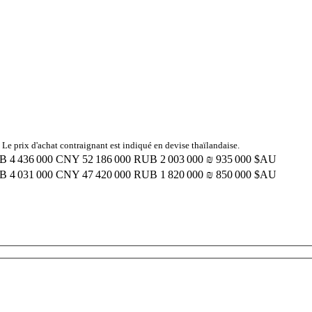
 Le prix d'achat contraignant est indiqué en devise thaïlandaise.
GB
4 436 000 CNY
52 186 000 RUB
2 003 000 ₪
935 000 $AU
GB
4 031 000 CNY
47 420 000 RUB
1 820 000 ₪
850 000 $AU