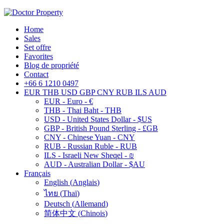
Home
Sales
Set offre
Favorites
Blog de propriété
Contact
+66 6 1210 0497
EUR
THB
USD
GBP
CNY
RUB
ILS
AUD
EUR - Euro - €
THB - Thai Baht - THB
USD - United States Dollar - $US
GBP - British Pound Sterling - £GB
CNY - Chinese Yuan - CNY
RUB - Russian Ruble - RUB
ILS - Israeli New Sheqel - ₪
AUD - Australian Dollar - $AU
Français
English
(
Anglais
)
ไทย
(
Thaï
)
Deutsch
(
Allemand
)
简体中文
(
Chinois
)