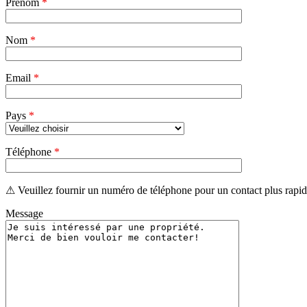
Prénom
*
laisser
ce
champ
Nom
vide.
*
Email
*
Pays
*
Téléphone
*
⚠ Veuillez fournir un numéro de téléphone pour un contact plus rapid
Message