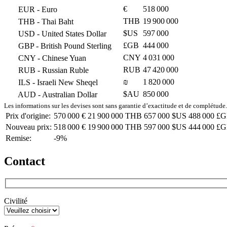
€
518 000
EUR
- Euro
THB
19 900 000
THB
- Thai Baht
$US
597 000
USD
- United States Dollar
£GB
444 000
GBP
- British Pound Sterling
CNY
4 031 000
CNY
- Chinese Yuan
RUB
47 420 000
RUB
- Russian Ruble
₪
1 820 000
ILS
- Israeli New Sheqel
$AU
850 000
AUD
- Australian Dollar
Les informations sur les devises sont sans garantie d’exactitude et de complétude.
Prix d'origine:
570 000 €
21 900 000 THB
657 000 $US
488 000 £
Nouveau prix:
518 000 €
19 900 000 THB
597 000 $US
444 000 £
Remise:
-9%
Contact
Civilité
Veuillez