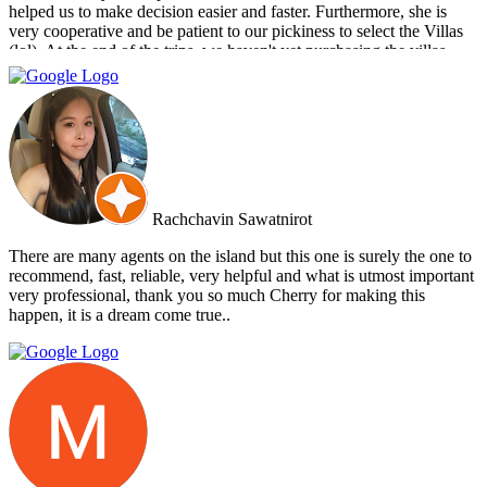
helped us to make decision easier and faster. Furthermore, she is
very cooperative and be patient to our pickiness to select the Villas
(lol). At the end of the trips, we haven't yet purchasing the villas
from Cherry and Doctor Property. However, I get to know a new
friend and surely if we have a new plan for new property. Cherry
and Doctor Property will be one of our very first choice to contact.
Bella & Tom
Rachchavin Sawatnirot
There are many agents on the island but this one is surely the one to
recommend, fast, reliable, very helpful and what is utmost important
very professional, thank you so much Cherry for making this
happen, it is a dream come true..