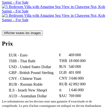
Afficher toutes les images
Prix
€
469 000
EUR
- Euro
THB
18 000 000
THB
- Thai Baht
$US
540 000
USD
- United States Dollar
£GB
401 000
GBP
- British Pound Sterling
CNY
3 646 000
CNY
- Chinese Yuan
RUB
42 892 000
RUB
- Russian Ruble
₪
1 646 000
ILS
- Israeli New Sheqel
$AU
769 000
AUD
- Australian Dollar
Les informations sur les devises sont sans garantie d’exactitude et de
complétude. Le prix d'achat contraignant est indiqué en devise thaïlandaise.