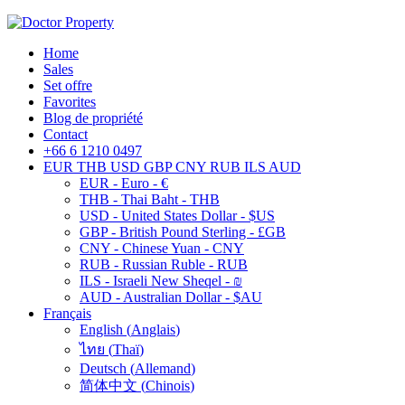
Home
Sales
Set offre
Favorites
Blog de propriété
Contact
+66 6 1210 0497
EUR
THB
USD
GBP
CNY
RUB
ILS
AUD
EUR - Euro - €
THB - Thai Baht - THB
USD - United States Dollar - $US
GBP - British Pound Sterling - £GB
CNY - Chinese Yuan - CNY
RUB - Russian Ruble - RUB
ILS - Israeli New Sheqel - ₪
AUD - Australian Dollar - $AU
Français
English
(
Anglais
)
ไทย
(
Thaï
)
Deutsch
(
Allemand
)
简体中文
(
Chinois
)