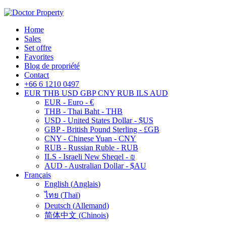
Home
Sales
Set offre
Favorites
Blog de propriété
Contact
+66 6 1210 0497
EUR
THB
USD
GBP
CNY
RUB
ILS
AUD
EUR - Euro - €
THB - Thai Baht - THB
USD - United States Dollar - $US
GBP - British Pound Sterling - £GB
CNY - Chinese Yuan - CNY
RUB - Russian Ruble - RUB
ILS - Israeli New Sheqel - ₪
AUD - Australian Dollar - $AU
Français
English
(
Anglais
)
ไทย
(
Thaï
)
Deutsch
(
Allemand
)
简体中文
(
Chinois
)