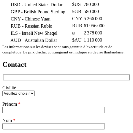
$US
780 000
USD
- United States Dollar
£GB
580 000
GBP
- British Pound Sterling
CNY
5 266 000
CNY
- Chinese Yuan
RUB
61 956 000
RUB
- Russian Ruble
₪
2 378 000
ILS
- Israeli New Sheqel
$AU
1 110 000
AUD
- Australian Dollar
Les informations sur les devises sont sans garantie d’exactitude et de
complétude. Le prix d'achat contraignant est indiqué en devise thaïlandaise.
Contact
Civilité
Veuillez
Prénom
*
laisser
ce
champ
Nom
vide.
*