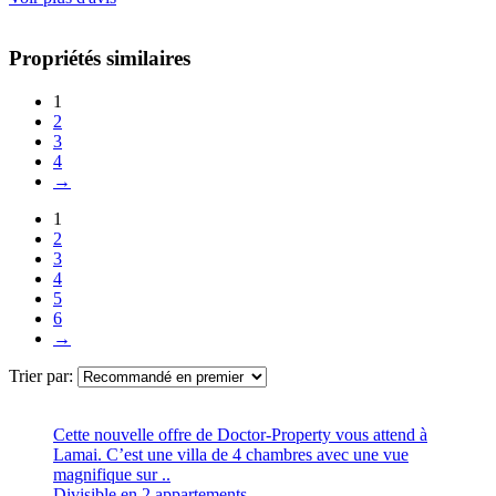
Propriétés similaires
1
2
3
4
→
1
2
3
4
5
6
→
Trier par:
Cette nouvelle offre de Doctor-Property vous attend à
Lamai. C’est une villa de 4 chambres avec une vue
magnifique sur ..
Divisible en 2 appartements