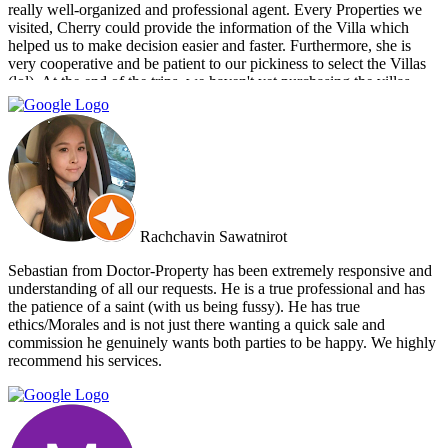
really well-organized and professional agent. Every Properties we
visited, Cherry could provide the information of the Villa which
helped us to make decision easier and faster. Furthermore, she is
very cooperative and be patient to our pickiness to select the Villas
(lol). At the end of the trips, we haven't yet purchasing the villas
from Cherry and Doctor Property. However, I get to know a new
friend and surely if we have a new plan for new property. Cherry
and Doctor Property will be one of our very first choice to contact.
Bella & Tom
Rachchavin Sawatnirot
Sebastian from Doctor-Property has been extremely responsive and
understanding of all our requests. He is a true professional and has
the patience of a saint (with us being fussy). He has true
ethics/Morales and is not just there wanting a quick sale and
commission he genuinely wants both parties to be happy. We highly
recommend his services.