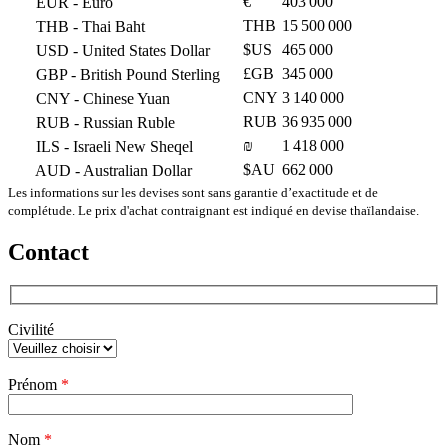
€
403 000
EUR
- Euro
THB
15 500 000
THB
- Thai Baht
$US
465 000
USD
- United States Dollar
£GB
345 000
GBP
- British Pound Sterling
CNY
3 140 000
CNY
- Chinese Yuan
RUB
36 935 000
RUB
- Russian Ruble
₪
1 418 000
ILS
- Israeli New Sheqel
$AU
662 000
AUD
- Australian Dollar
Les informations sur les devises sont sans garantie d’exactitude et de
complétude. Le prix d'achat contraignant est indiqué en devise thaïlandaise.
Contact
Civilité
Veuillez
Prénom
*
laisser
ce
champ
Nom
vide.
*