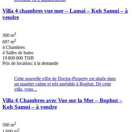
Villa 4 chambres vue mer – Lamai – Koh Samui – à
vendre
2
300 m
2
697 m
4 Chambres
4 Salles de bains
19 800 000 THB
Prix de location: à la demande
Cette nouvelle offre de Doctor-Property est située dans
un quartier calme et très agréable à Bophut. De cette
villa, vous ..
Villa 4 Chambres avec Vue sur la Mer – Bophut –
Koh Samui – à vendre
2
500 m
2
1 600 m