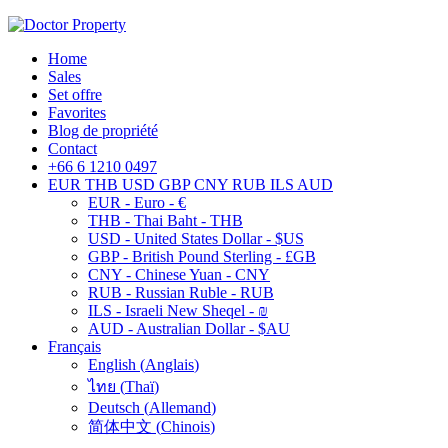
Home
Sales
Set offre
Favorites
Blog de propriété
Contact
+66 6 1210 0497
EUR
THB
USD
GBP
CNY
RUB
ILS
AUD
EUR - Euro - €
THB - Thai Baht - THB
USD - United States Dollar - $US
GBP - British Pound Sterling - £GB
CNY - Chinese Yuan - CNY
RUB - Russian Ruble - RUB
ILS - Israeli New Sheqel - ₪
AUD - Australian Dollar - $AU
Français
English
(
Anglais
)
ไทย
(
Thaï
)
Deutsch
(
Allemand
)
简体中文
(
Chinois
)