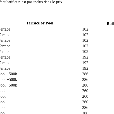
acultatif et n’est pas inclus dans le prix.
Terrace or Pool
Buil
errace
102
errace
102
errace
102
errace
102
errace
102
errace
192
errace
192
errace
192
Pool +500k
286
Pool +500k
286
Pool +500k
286
Pool
260
Pool
260
Pool
260
Pool
286
Pool
286