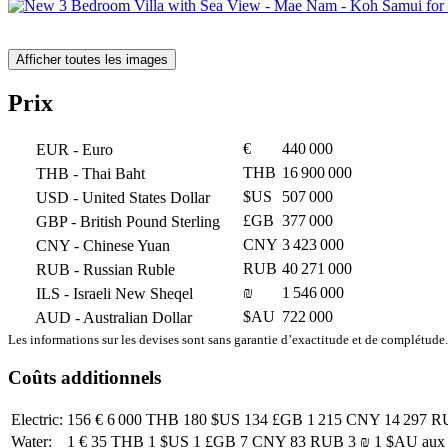
Afficher toutes les images
Prix
€
440 000
EUR
- Euro
THB
16 900 000
THB
- Thai Baht
$US
507 000
USD
- United States Dollar
£GB
377 000
GBP
- British Pound Sterling
CNY
3 423 000
CNY
- Chinese Yuan
RUB
40 271 000
RUB
- Russian Ruble
₪
1 546 000
ILS
- Israeli New Sheqel
$AU
722 000
AUD
- Australian Dollar
Les informations sur les devises sont sans garantie d’exactitude et de complétude.
Coûts additionnels
Electric:
156 €
6 000 THB
180 $US
134 £GB
1 215 CNY
14 297 
Water:
1 €
35 THB
1 $US
1 £GB
7 CNY
83 RUB
3 ₪
1 $AU
aux