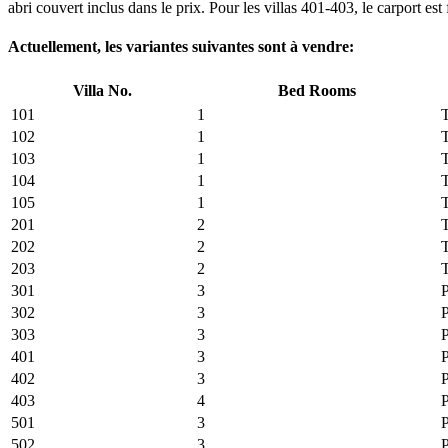
abri couvert inclus dans le prix. Pour les villas 401-403, le carport est f
Actuellement, les variantes suivantes sont à vendre:
Villa No.
Bed Rooms
101
1
T
102
1
T
103
1
T
104
1
T
105
1
T
201
2
T
202
2
T
203
2
T
301
3
302
3
303
3
401
3
402
3
403
4
501
3
502
3