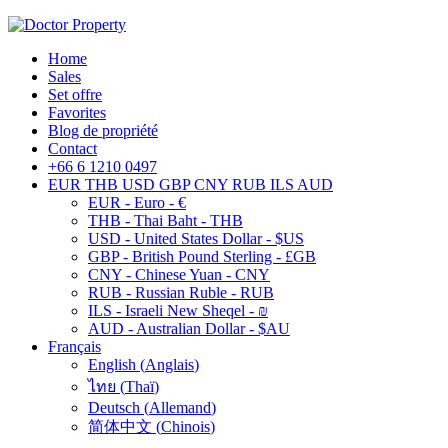
Home
Sales
Set offre
Favorites
Blog de propriété
Contact
+66 6 1210 0497
EUR
THB
USD
GBP
CNY
RUB
ILS
AUD
EUR - Euro - €
THB - Thai Baht - THB
USD - United States Dollar - $US
GBP - British Pound Sterling - £GB
CNY - Chinese Yuan - CNY
RUB - Russian Ruble - RUB
ILS - Israeli New Sheqel - ₪
AUD - Australian Dollar - $AU
Français
English
(
Anglais
)
ไทย
(
Thaï
)
Deutsch
(
Allemand
)
简体中文
(
Chinois
)