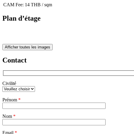
CAM Fee: 14 THB / sqm
Plan d’étage
Afficher toutes les images
Contact
Civilité
Veuillez
Prénom
*
laisser
ce
champ
Nom
vide.
*
Email
*