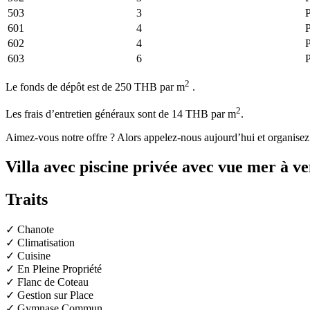
503
3
601
4
602
4
603
6
2
Le fonds de dépôt est de 250 THB par m
.
2
Les frais d’entretien généraux sont de 14 THB par m
.
Aimez-vous notre offre ? Alors appelez-nous aujourd’hui et organisez u
Villa avec piscine privée avec vue mer à
Traits
✓ Chanote
✓ Climatisation
✓ Cuisine
✓ En Pleine Propriété
✓ Flanc de Coteau
✓ Gestion sur Place
✓ Gymnase Commun