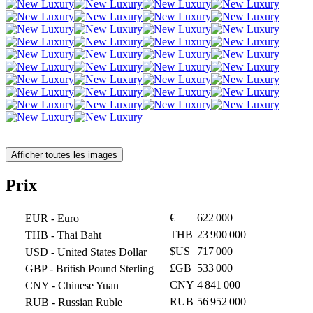
Afficher toutes les images
Prix
€
622 000
EUR
- Euro
THB
23 900 000
THB
- Thai Baht
$US
717 000
USD
- United States Dollar
£GB
533 000
GBP
- British Pound Sterling
CNY
4 841 000
CNY
- Chinese Yuan
RUB
56 952 000
RUB
- Russian Ruble