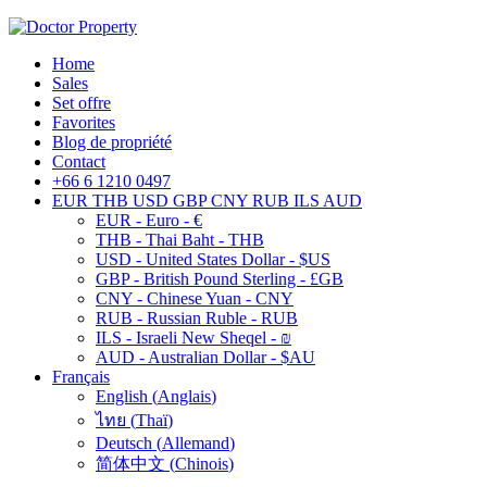
Home
Sales
Set offre
Favorites
Blog de propriété
Contact
+66 6 1210 0497
EUR
THB
USD
GBP
CNY
RUB
ILS
AUD
EUR - Euro - €
THB - Thai Baht - THB
USD - United States Dollar - $US
GBP - British Pound Sterling - £GB
CNY - Chinese Yuan - CNY
RUB - Russian Ruble - RUB
ILS - Israeli New Sheqel - ₪
AUD - Australian Dollar - $AU
Français
English
(
Anglais
)
ไทย
(
Thaï
)
Deutsch
(
Allemand
)
简体中文
(
Chinois
)