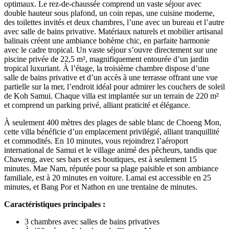
optimaux. Le rez-de-chaussée comprend un vaste séjour avec
double hauteur sous plafond, un coin repas, une cuisine moderne,
des toilettes invités et deux chambres, l’une avec un bureau et l’autre
avec salle de bains privative. Matériaux naturels et mobilier artisanal
balinais créent une ambiance bohème chic, en parfaite harmonie
avec le cadre tropical. Un vaste séjour s’ouvre directement sur une
piscine privée de 22,5 m², magnifiquement entourée d’un jardin
tropical luxuriant. À l’étage, la troisième chambre dispose d’une
salle de bains privative et d’un accès à une terrasse offrant une vue
partielle sur la mer, l’endroit idéal pour admirer les couchers de soleil
de Koh Samui. Chaque villa est implantée sur un terrain de 220 m²
et comprend un parking privé, alliant praticité et élégance.
À seulement 400 mètres des plages de sable blanc de Choeng Mon,
cette villa bénéficie d’un emplacement privilégié, alliant tranquillité
et commodités. En 10 minutes, vous rejoindrez l’aéroport
international de Samui et le village animé des pêcheurs, tandis que
Chaweng, avec ses bars et ses boutiques, est à seulement 15
minutes. Mae Nam, réputée pour sa plage paisible et son ambiance
familiale, est à 20 minutes en voiture. Lamai est accessible en 25
minutes, et Bang Por et Nathon en une trentaine de minutes.
Caractéristiques principales :
3 chambres avec salles de bains privatives