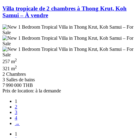
Villa tropicale de 2 chambres à Thong Krut, Koh
Samui – À vendre
2
257 m
2
321 m
2 Chambres
3 Salles de bains
7 990 000 THB
Prix de location: à la demande
1
2
3
4
→
1