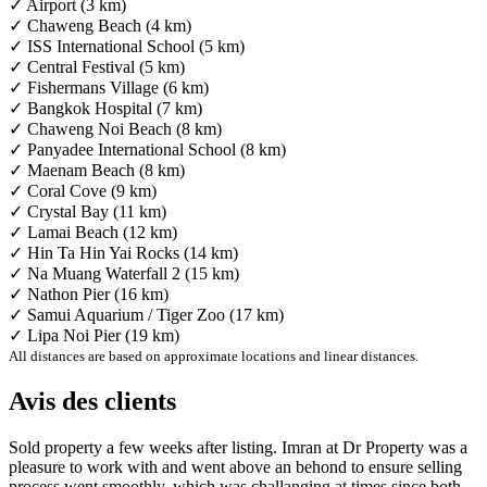
✓ Airport (3 km)
✓ Chaweng Beach (4 km)
✓ ISS International School (5 km)
✓ Central Festival (5 km)
✓ Fishermans Village (6 km)
✓ Bangkok Hospital (7 km)
✓ Chaweng Noi Beach (8 km)
✓ Panyadee International School (8 km)
✓ Maenam Beach (8 km)
✓ Coral Cove (9 km)
✓ Crystal Bay (11 km)
✓ Lamai Beach (12 km)
✓ Hin Ta Hin Yai Rocks (14 km)
✓ Na Muang Waterfall 2 (15 km)
✓ Nathon Pier (16 km)
✓ Samui Aquarium / Tiger Zoo (17 km)
✓ Lipa Noi Pier (19 km)
All distances are based on approximate locations and linear distances.
Avis des clients
Sold property a few weeks after listing. Imran at Dr Property was a
pleasure to work with and went above an behond to ensure selling
process went smoothly, which was challanging at times since both