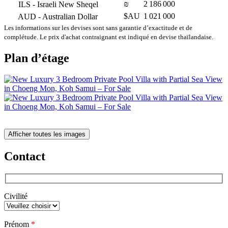
₪
2 186 000
ILS
- Israeli New Sheqel
$AU
1 021 000
AUD
- Australian Dollar
Les informations sur les devises sont sans garantie d’exactitude et de
complétude. Le prix d'achat contraignant est indiqué en devise thaïlandaise.
Plan d’étage
Afficher toutes les images
Contact
Civilité
Veuillez
Prénom
*
laisser